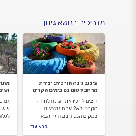
מדריכים בנושא גינון
עיצוב גינה חורפית: יצירת
מתחמ
מרחב קסום גם בימים הקרים
הגינ
רוצים להכין את הגינה לחורף
גם כ
הקרב ובא? אתם נמצאים
עושים
במקום הנכון. במדריך הבא
לגלו
נסביר איך תוכלו לעצב את
את ה
קרא עוד
הגינה כך שתהיה גינה חורפית
הבעי