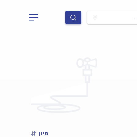
.
מיון