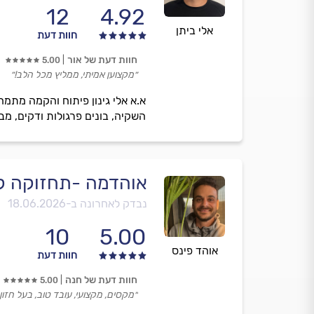
12
4.92
אלי ביתן
חוות דעת
חוות דעת של אור
5.00
״מקצוען אמיתי, ממליץ מכל הלב!״
א.א אלי גינון פיתוח והקמה מתמ
השקיה, בונים פרגולות ודקים, מב
אוהדמה -תחזוקה ק
נבדק לאחרונה ב-
18.06.2026
10
5.00
אוהד פינס
חוות דעת
חוות דעת של חנה
5.00
״מקסים, מקצועי, עובד טוב, בעל חזון.