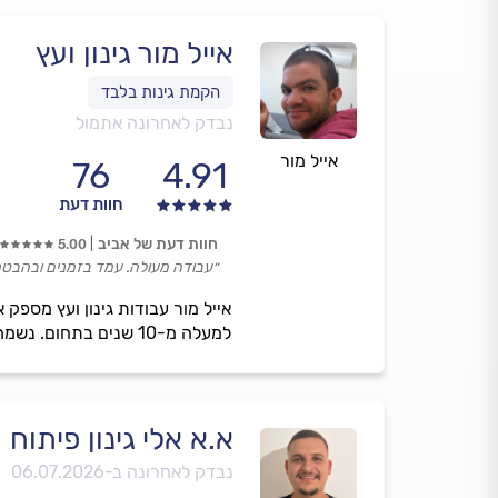
אייל מור גינון ועץ
נבדק לאחרונה אתמול
אייל מור
76
4.91
חוות דעת
חוות דעת של אביב
5.00
״עבודה מעולה. עמד בזמנים ובהבטח
אייל מור עבודות גינון ועץ מספק א
למעלה מ-10 שנים בתחום. נשמח לתת לכם מענה- מחכים לכם.
א.א אלי גינון פיתוח
נבדק לאחרונה ב-
06.07.2026