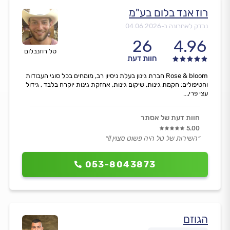
רוז אנד בלום בע"מ
נבדק לאחרונה ב-
04.06.2026
26
4.96
טל רוזנבלום
חוות דעת
Rose & bloom חברת גינון בעלת ניסיון רב, מומחים בכל סוגי העבודות
והטיפולים: הקמת גינות, שיקום גינות, אחזקת גינות יוקרה בלבד , גידול
עצי פרי,...
חוות דעת של אסתר
5.00
״השירות של טל היה פשוט מצוין !!״
053-8043873
הגוזם