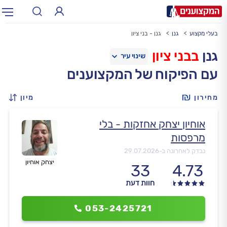
בעלי מקצוע
גנן
גנן - בני ציון
תחום:
אינסטלטור, חשמלאי…
תחום
גנן
בבני ציון
עם הפיקוח של המקצוענים
עיר:
תל אביב, חיפה…
עיר
מחירון
מיון
אוחיון יצחק אחזקות - בלי
מרפסות
נבדק לאחרונה ב-
29.07.2026
יצחק אוחיון
33
4.73
חוות דעת
053-2425721