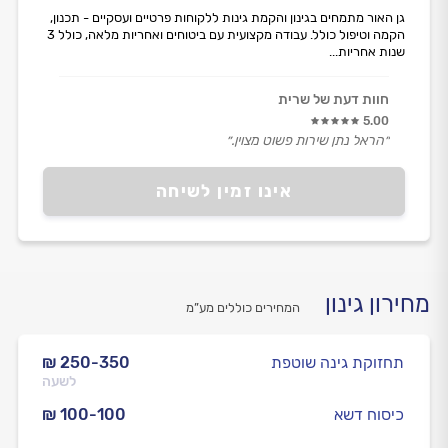
גן האור מתמחים בגינון והקמת גינות ללקוחות פרטיים ועסקיים - תכנון,
הקמה וטיפול כולל. עבודה מקצועית עם ביטוחים ואחריות מלאה, כולל 3
שנות אחריות...
חוות דעת של שרית
5.00
״הראל נתן שירות פשוט מצוין.״
אינו זמין לשיחה
מחירון גינון
המחירים כוללים מע”מ
תחזוקת גינה שוטפת
₪ 250-350
לשעה
כיסוח דשא
₪ 100-100