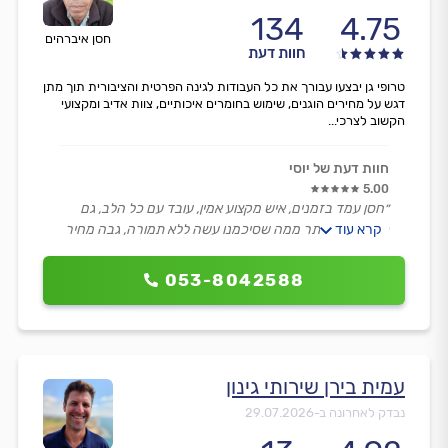
134
4.75
חסן איברהים
חוות דעת
טרופי גן יבצעו עבורך את כל העבודות לגינה הפרטית והציבורית תוך מתן
דגש על מחירים הוגנים, שימוש בחומרים איכותיים, צוות אדיב ומקצועי
הקשוב לצרכי...
חוות דעת של יוסי
5.00
״חסן עמד בזמנים, איש מקצוע אמין, עובד עם כל הלב, גם
קרא עוד
כשביקשתי יותר ממה שסיכמנו עשה ללא תמורה, גבה מחיר
הוגן והשירות היה מצוין.״
053-8042588
עמית בירן שירותי גינון
נבדק לאחרונה ב-
29.07.2026