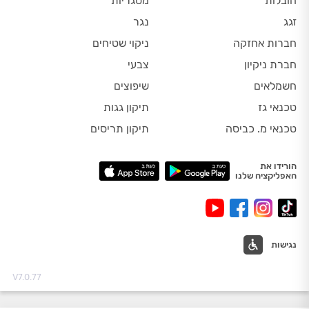
הובלות
מסגריות
זגג
נגר
חברות אחזקה
ניקוי שטיחים
חברת ניקיון
צבעי
חשמלאים
שיפוצים
טכנאי גז
תיקון גגות
טכנאי מ. כביסה
תיקון תריסים
הורידו את
האפליקציה שלנו
נגישות
V7.0.77