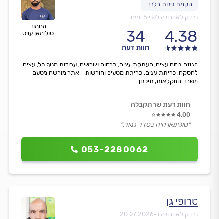
נבדק לאחרונה לפני 5 ימים
מחמוד
34
4.38
סולימאן עויס
חוות דעת
הגוזם גיזום עצים, העתקת עצים, כרסום שורשים, עבודות מנוף סל, עצים
להסקה, כריתת עצים, כריתת מטעים וחורשות - אתר מורשה מטעם
משרד החקלאות, תיכנון...
חוות דעת שהתקבלה
4.00
״סולימאן היה בסדר גמור.״
053-2280062
טרופי גן
נבדק לאחרונה ב-
20.07.2026