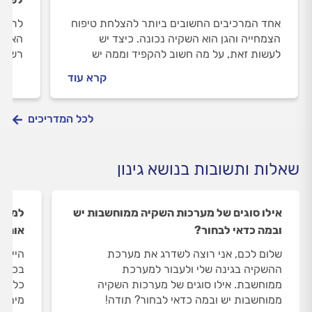
אחד המרכיבים החשובים ביותר להצלחת טיפוח
לתקלו
הצמחייה והגן הוא השקיה נכונה. כיצד יש
האבני
לעשות זאת, על מה חשוב להקפיד וממה יש
רשלני
להימנע?
עלות 
קרא עוד
שיכול
להתיי
בעצמכ
לכל המדריכים
מהרכי
שאלות ותשובות בנושא גינון
אילו סוגים של מערכות השקיה ממוחשבות יש
למה ה
ובמה כדאי לבחור?
אותו 
שלום לכם, אני רוצה לשדרג את מערכת
היי, י
ההשקיה בגינה שלי ולעבור למערכת
בכתמי
ממוחשבת. אילו סוגים של מערכות השקיה
כל יומ
ממוחשבות יש ובמה כדאי לבחור? תודה!
מים, 