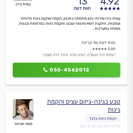
13
4.92
עמית בירן
חוות דעת
עמית בירן שירותי גינון מתמחה בתכנון, הקמה ושיקום גינות פרטיות
ועסקיות, התקנת דשא סינטטי וטבעי, והקמת גינות במרפסות ובגגות.
מומחה במערכות...
חוות דעת של קרינה
5.00
״עמית היה מעולה, הגיע מהר והכל היה מצוין.״
055-4562012
טבע בגינה-גיזום עצים והקמת
גינות
משה אביטל
נבדק לאחרונה לפני 3 ימים