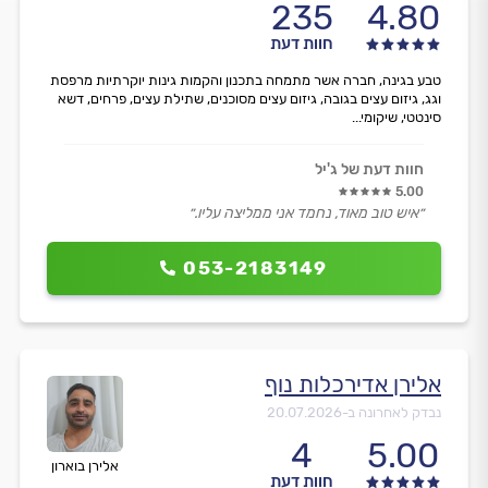
235
4.80
חוות דעת
טבע בגינה, חברה אשר מתמחה בתכנון והקמות גינות יוקרתיות מרפסת
וגג, גיזום עצים בגובה, גיזום עצים מסוכנים, שתילת עצים, פרחים, דשא
סינטטי, שיקומי...
חוות דעת של ג'יל
5.00
״איש טוב מאוד, נחמד אני ממליצה עליו.״
053-2183149
אלירן אדירכלות נוף
נבדק לאחרונה ב-
20.07.2026
4
5.00
אלירן בוארון
חוות דעת