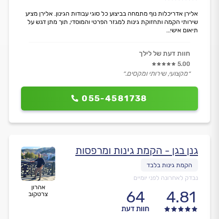
אלירן אדריכלות נוף מתמחה בביצוע כל סוגי עבודות הגינון. אלירן מציע
שירותי הקמה ותחזוקת גינות למגזר הפרטי והמוסדי, תוך מתן דגש על
תיאום אישי...
חוות דעת של לילך
5.00
״מקצועי, שירותי ומקסים.״
055-4581738
גנן בגן - הקמת גינות ומרפסות
נבדק לאחרונה לפני יומיים
אהרון
64
4.81
צרטקוב
חוות דעת