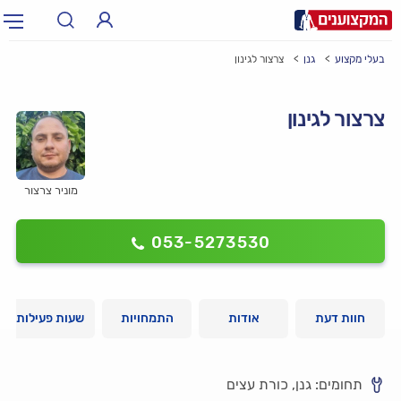
בעלי מקצוע
גנן
צרצור לגינון
תחום:
אינסטלטור, חשמלאי…
תחום
צרצור לגינון
עיר:
תל אביב, חיפה…
עיר
מוניר צרצור
053-5273530
חוות דעת
אודות
התמחויות
שעות פעילות
תחומים: גנן, כורת עצים