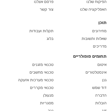
הפיקוח שלנו
פרסם אצלנו
האפליקציה שלנו
צור קשר
תוכן
מחירונים
תקלות ועבודות
שאלות ותשובות
בלוג
מדריכים
תחומים פופולריים
איטום
טכנאי מזגנים
אינסטלטורים
טכנאי מחשבים
גנן
טכנאי מערכות אזעקה
דוד שמש
טכנאי מקררים
הדברה
מנעולן
הובלות
מסגריות
זגג
נגר