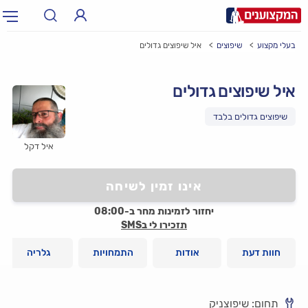
בעלי מקצוע
שיפוצים
איל שיפוצים גדולים
תחום:
אינסטלטור, חשמלאי…
תחום
איל שיפוצים גדולים
עיר:
תל אביב, חיפה…
עיר
איל דקל
אינו זמין לשיחה
יחזור לזמינות מחר ב-08:00
תזכירו לי בSMS
חוות דעת
אודות
התמחויות
גלריה
תחום: שיפוצניק