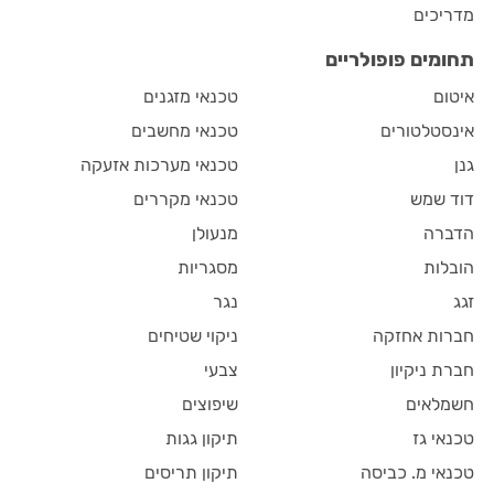
מדריכים
תחומים פופולריים
איטום
טכנאי מזגנים
אינסטלטורים
טכנאי מחשבים
גנן
טכנאי מערכות אזעקה
דוד שמש
טכנאי מקררים
הדברה
מנעולן
הובלות
מסגריות
זגג
נגר
חברות אחזקה
ניקוי שטיחים
חברת ניקיון
צבעי
חשמלאים
שיפוצים
טכנאי גז
תיקון גגות
טכנאי מ. כביסה
תיקון תריסים