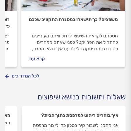
משפצים? כך תישארו במסגרת התקציב שלכם
רצף ע
פירוק
חסכתם לקראת השיפוץ הגדול ואתם מעוניינים
רצף ע
להתחיל את הפרויקט? לפני שאתם ממהרים
מרכזי
להיכנס להרפתקה בלי לדעת איך תצאו ממנה,
מוקדם
הנה הכללים שחובה להיצמד אליהם, כדי לא
חוזר ו
קרא עוד
להתרחק ממסגרת התקציב שנקבעה ולמצוא
את עצמכם מפסיקים את השיפוץ באמצע.
לכל המדריכים
שאלות ותשובות בנושא שיפוצים
איך בוחרים ריהוט למרפסת בתוך הבית?
האם נ
דו-מפ
אני מתכנן לשבור קיר בסלון כדי ליצור מרפסת