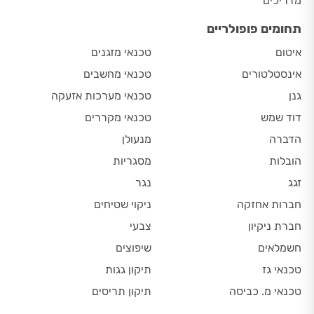
מדריכים
תחומים פופולריים
איטום
טכנאי מזגנים
אינסטלטורים
טכנאי מחשבים
גנן
טכנאי מערכות אזעקה
דוד שמש
טכנאי מקררים
הדברה
מנעולן
הובלות
מסגריות
זגג
נגר
חברות אחזקה
ניקוי שטיחים
חברת ניקיון
צבעי
חשמלאים
שיפוצים
טכנאי גז
תיקון גגות
טכנאי מ. כביסה
תיקון תריסים