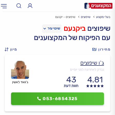
בעלי מקצוע
שיפוצים
שיפוצים - יקנעם
תחום:
אינסטלטור, חשמלאי…
תחום
שיפוצים
ביקנעם
עם הפיקוח של המקצוענים
עיר:
תל אביב, חיפה…
עיר
מחירון
מיון
ג`ו שיפוצים
נבדק לאחרונה לפני יומיים
43
4.81
ג'וואד לאשין
חוות דעת
053-6854325