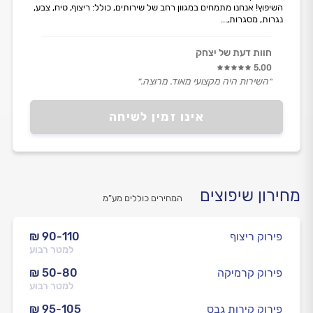
השיפוץ! אנחנו מתמחים במגוון רחב של שירותים, כולל: ריצוף, טיח, צבע,
נגרות, מסגרות,...
חוות דעת של יצחק
5.00
״השירות היה מקצועי מאוד. מרוצה.״
אינו זמין לשיחה
מחירון שיפוצים
המחירים כוללים מע”מ
פירוק ריצוף
₪ 90-110
למטר רבוע
פירוק קרמיקה
₪ 50-80
למטר רבוע
פירוק קירות גבס
₪ 95-105