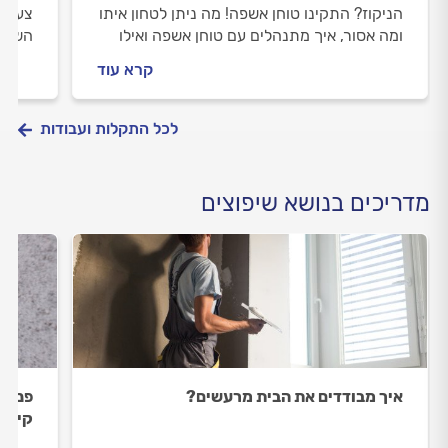
הניקוז? התקינו טוחן אשפה! מה ניתן לטחון איתו
צעד ב
ומה אסור, איך מתנהלים עם טוחן אשפה ואילו
השיפו
פעולות תחזוקה חשוב לעשות? קבלו את כל
הדבקת
קרא עוד
הטיפים שיסייעו לכם להתנהל נכון.
לכל התקלות ועבודות
מדריכים בנושא שיפוצים
איך מבודדים את הבית מרעשים?
פנימי
קיר ב