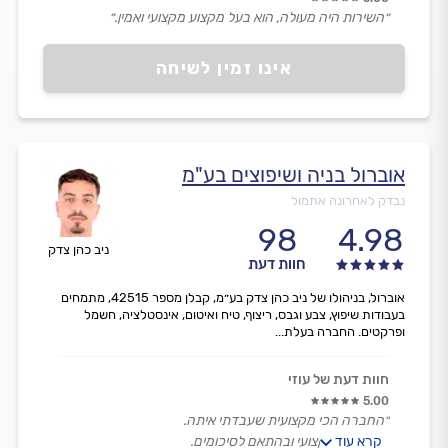
״השירות היה מעולה, הוא בעל מקצוע מקצועי ואמין.״
אינו זמין לשיחה
אוברול בניה ושיפוצים בע"מ
נבדק לאחרונה אתמול
98
4.98
ניב כהן צדק
חוות דעת
אוברול, בניהולו של ניב כהן צדק בע״מ, קבלן מספר 42515, מתמחים
בעבודות שיפוץ, צבע וגבס, ריצוף, טיח ואיטום, אינסטלציה, חשמל
ופרקטים. החברה בעלת...
חוות דעת של עוזי
5.00
״החברה הכי מקצועית שעבדתי איתה.
קרא עוד
הכל היה מיקצועי ובהתאם לסיכומים.