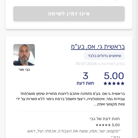
העבודה בוצעה לשביעות רצוני המלאה ואני מלא תשבוחות
על החברה.
אינו זמין לשיחה
מודה להם.״
בראשית גי. אס. בע"מ
נבדק לאחרונה ב-
30.07.2026
גבי אור
3
5.00
חוות דעת
בראשית גי.אס. בע'מ מזמינה אתכם ליהנות מחוויית שיפוץ מושלמת!
עבודות גמר, אינסטלציה, ריצוף וחשמל ברמת גימור ללא פשרות על ידי
צוות מקצועי ואמין....
חוות דעת של גבי
5.00
״מקצועי, ישר, אמין, עושה את העבודה, אכפתי, יעיל, ראש
גדול.״