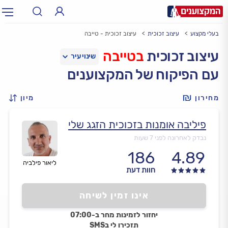
בעלי מקצוע
עיצוב זכוכית
עיצוב זכוכית - טייבה
תחום:
אינסטלטור, חשמלאי…
תחום
עיצוב זכוכית
בטייבה
עם הפיקוח של המקצוענים
עיר:
תל אביב, חיפה…
עיר
מחירון
מיון
פיליבה אומנות בזכוכית הזגג שלי
נבדק לאחרונה לפני 7 שעות
186
4.89
ליאור פילביה
חוות דעת
אינו זמין לשיחה
יחזור לזמינות מחר ב-07:00
תזכירו לי בSMS