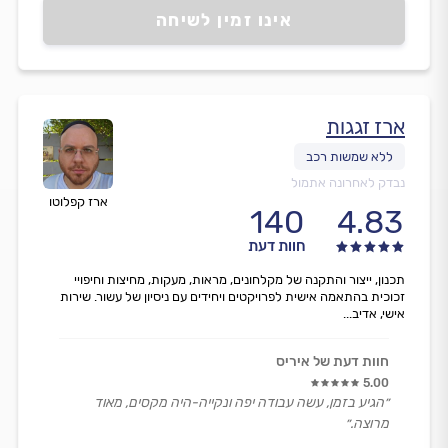
אינו זמין לשיחה
ארז זגגות
נבדק לאחרונה אתמול
ארז קפלוטו
140
4.83
חוות דעת
תכנון, ייצור והתקנה של מקלחונים, מראות, מעקות, מחיצות וחיפויי
זכוכית בהתאמה אישית לפרויקטים ויחידים עם ניסיון של עשור. שירות
אישי, אדיב...
חוות דעת של איריס
5.00
״הגיע בזמן, עשה עבודה יפה ונקייה-היה מקסים, מאוד
מרוצה.״