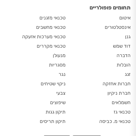
תחומים פופולריים
איטום
טכנאי מזגנים
אינסטלטורים
טכנאי מחשבים
גנן
טכנאי מערכות אזעקה
דוד שמש
טכנאי מקררים
הדברה
מנעולן
הובלות
מסגריות
זגג
נגר
חברות אחזקה
ניקוי שטיחים
חברת ניקיון
צבעי
חשמלאים
שיפוצים
טכנאי גז
תיקון גגות
טכנאי מ. כביסה
תיקון תריסים