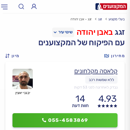
בעלי מקצוע
זגג
זגג - אבן יהודה
תחום:
אינסטלטור, חשמלאי…
תחום
זגג
באבן יהודה
עם הפיקוח של המקצוענים
עיר:
תל אביב, חיפה…
עיר
מחירון
מיון
קלאסה מקלחונים
נבדק לאחרונה לפני 53 דקות
יבגני יאצין
14
4.93
חוות דעת
055-4583869