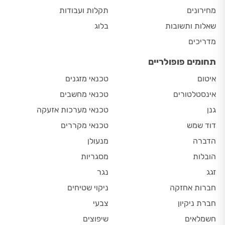
מחירונים
תקלות ועבודות
שאלות ותשובות
בלוג
מדריכים
תחומים פופולריים
איטום
טכנאי מזגנים
אינסטלטורים
טכנאי מחשבים
גנן
טכנאי מערכות אזעקה
דוד שמש
טכנאי מקררים
הדברה
מנעולן
הובלות
מסגריות
זגג
נגר
חברות אחזקה
ניקוי שטיחים
חברת ניקיון
צבעי
חשמלאים
שיפוצים