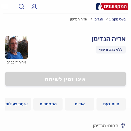
בעלי מקצוע
הנדימן
אריה הנדימן
תחום:
אינסטלטור, חשמלאי…
תחום
אריה הנדימן
עיר:
תל אביב, חיפה…
עיר
אריה דולברג
אינו זמין לשיחה
חוות דעת
אודות
התמחויות
שעות פעילות
תחום: הנדימן