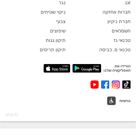
זגג
נגר
חברות אחזקה
ניקוי שטיחים
חברת ניקיון
צבעי
חשמלאים
שיפוצים
טכנאי גז
תיקון גגות
טכנאי מ. כביסה
תיקון תריסים
הורידו את
האפליקציה שלנו
נגישות
V7.0.77