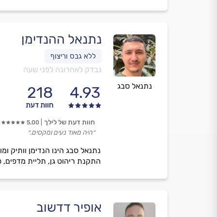
נתנאל ההנדימן
נבדק לאחרונה לפני שעה
נתנאל סבג
218
4.93
חוות דעת
חוות דעת של לילך
5.00
״היה מאוד נעים ומקסים.״
נתנאל סבג הינו הנדימן וותיק ו
התקנת ריהוט גן, תליית מדפים, ספ
אופיר דדשוב