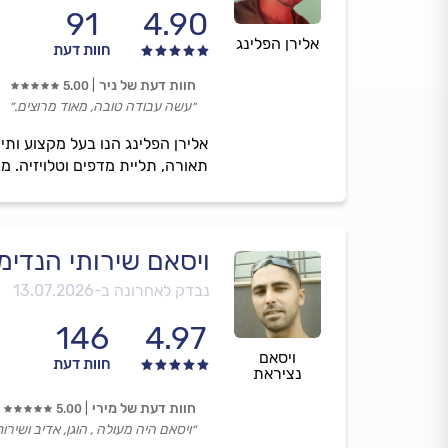
91
4.90
אלירן הפלינג
חוות דעת
חוות דעת של ניר
5.00
״עשה עבודה טובה, מאוד מרוצים.״
אלירן הפלינג הנו בעל מקצוע ותי
תאורה, תליית מדפים וטלויזיה. מב
ויסאם שירותי הנדימן
נבדק לאחרונה ב-
13.07.2026
146
4.97
ויסאם
חוות דעת
נציראת
חוות דעת של מירי
5.00
״ויסאם היה מעולה , הוגן, אדיב ושירותי