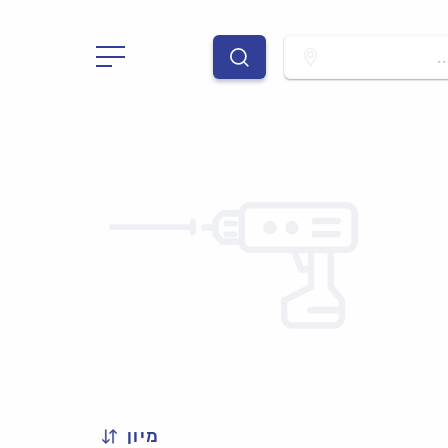
.
מיון