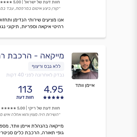
חוות דעת של ישראל
5.00
״קורן ביצע איטום במרפסת, עבד במק
אנו מציעים שירותי הנדימן ותחזו
רהיטי איקאה וספריות, תיקוני נגר
מייקאה - הרכבת רה
נבדק לאחרונה לפני 40 דקות
איימן וותד
113
4.95
חוות דעת
חוות דעת של ריקי
5.00
״השירות היה מצוין והוא אחלה איש מ
מייקאה בהנהלת איימן וותד, מספק
גופי תאורה, הרכבת כלים סניטרי