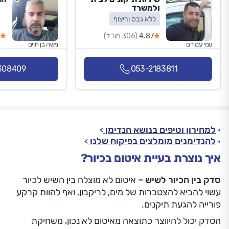
ולמשרד
ללא גבס וריצוף
4.87
(306 חוו"ד)
עמי עמירם
משה בן חיים
308409
053-2183811
למחירון וטיפים בנושא הנדימן
להנדימנים מומלצים בפיקוח שלנו
איך נוצרת בעיית איטום בכיור?
סדק בין הכיור לשיש –
איטום לא מוצלח בין השיש לכיור
עשוי להביא להצטברות של מים, לריקבון, ואף להוות קרקע
פורייה להגעת תיקנים.
הסדק יכול להיווצר כתוצאה מאיטום לא נכון, משחיקת