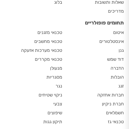
שאלות ותשובות
בלוג
מדריכים
תחומים פופולריים
איטום
טכנאי מזגנים
אינסטלטורים
טכנאי מחשבים
גנן
טכנאי מערכות אזעקה
דוד שמש
טכנאי מקררים
הדברה
מנעולן
הובלות
מסגריות
זגג
נגר
חברות אחזקה
ניקוי שטיחים
חברת ניקיון
צבעי
חשמלאים
שיפוצים
טכנאי גז
תיקון גגות