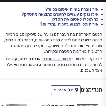
איך נוצרת בעיית איטום בכיור?
אילו נזקים עשויים להיגרם כתוצאה מהסדק?
כך תוכלו לאטום את הסדק
איך תוכלו למנוע נזילות עתידיות?
הפעם האחרונה בה העברתם נגיעה של סיליקון סביב הכיור
הייתה כשנכנסתם לדירה לפני כמה שנים, הכיור תמיד רטוב,
שכבת האיטום התחילה להישחק, במקרי קיצון קיימת גם
הרטיבות בארונות המטבח ובקירות.
סדק קטן באיטום ב
איטום שיש מטבח
, או סדק בכיור, עשויים
לגרום לנזקים גדולים בסביבת המטבח, בשאר הבית ואפילו
אצל השכנים.
הנדימנים
תל אביב
שירות תיקונים לבית
הנ