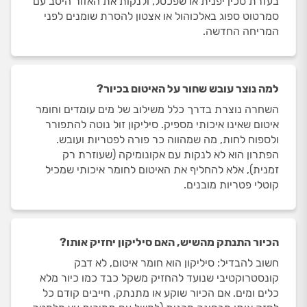
בעזרת סכין יפנית או שפכטל, ולנקות את האזור היטב עם
סמרטוט ספוג באלכוהול או אצטון להסרת שומנים לפני
המריחה החדשה.
למה נוצר עובש שחור על האיטום בכיור?
השחרה נוצרת בדרך כלל משילוב של מים עומדים וחומר
איטום שאינו איכותי מספיק. סיליקון זול נוטה להתפורר
ולספוח לחות, מה שמהווה כר פורה לפטריות ועובש.
הפתרון הוא לא לנקות עם אקונומיקה (שעוזרת רק
זמנית), אלא להחליף את האיטום לחומר איכותי שמכיל
קוטלי פטריות מובנים.
הכיור התנתק מהשיש, האם סיליקון יחזיק אותו?
חשוב להבדיל: סיליקון הוא חומר איטום, לא דבק
קונסטרוקטיבי שנועד להחזיק משקל כבד כמו כיור מלא
כלים ומים. אם הכיור שוקע או מתנתק, חייבים קודם כל