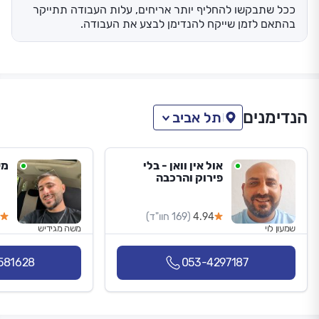
ככל שתבקשו להחליף יותר אריחים, עלות העבודה תתייקר
בהתאם לזמן שייקח להנדימן לבצע את העבודה.
הנדימנים
תל אביב
אול אין וואן - בלי
מש
פירוק והרכבה
4.94
(169 חוו"ד)
שמעון לוי
משה מגידיש
581628
053-4297187