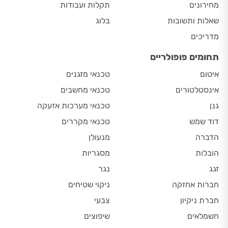
מחירונים
תקלות ועבודות
שאלות ותשובות
בלוג
מדריכים
תחומים פופולריים
איטום
טכנאי מזגנים
אינסטלטורים
טכנאי מחשבים
גנן
טכנאי מערכות אזעקה
דוד שמש
טכנאי מקררים
הדברה
מנעולן
הובלות
מסגריות
זגג
נגר
חברות אחזקה
ניקוי שטיחים
חברת ניקיון
צבעי
חשמלאים
שיפוצים