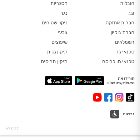
הובלות
מסגריות
זגג
נגר
חברות אחזקה
ניקוי שטיחים
חברת ניקיון
צבעי
חשמלאים
שיפוצים
טכנאי גז
תיקון גגות
טכנאי מ. כביסה
תיקון תריסים
הורידו את
האפליקציה שלנו
נגישות
V7.0.77