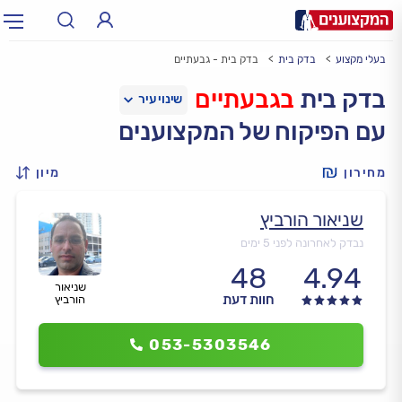
בעלי מקצוע
בדק בית
בדק בית - גבעתיים
תחום:
אינסטלטור, חשמלאי…
תחום
בדק בית
בגבעתיים
עם הפיקוח של המקצוענים
עיר:
תל אביב, חיפה…
עיר
מחירון
מיון
שניאור הורביץ
נבדק לאחרונה לפני 5 ימים
48
4.94
שניאור
חוות דעת
הורביץ
053-5303546