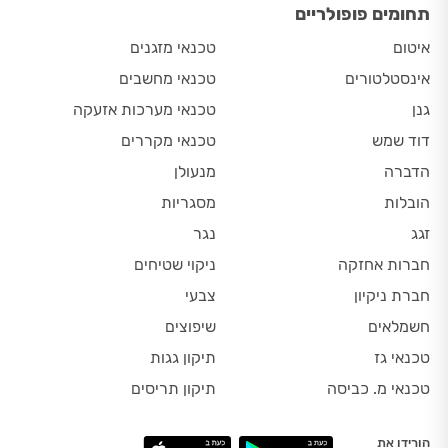
תחומים פופולריים
איטום
טכנאי מזגנים
אינסטלטורים
טכנאי מחשבים
גנן
טכנאי מערכות אזעקה
דוד שמש
טכנאי מקררים
הדברה
מנעולן
הובלות
מסגריות
זגג
נגר
חברות אחזקה
ניקוי שטיחים
חברת ניקיון
צבעי
חשמלאים
שיפוצים
טכנאי גז
תיקון גגות
טכנאי מ. כביסה
תיקון תריסים
הורידו את