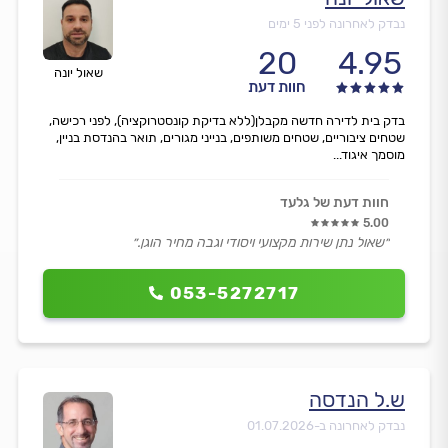
נבדק לאחרונה לפני 5 ימים
20
4.95
שאול יונה
חוות דעת
בדק בית לדירה חדשה מקבלן(ללא בדיקת קונסטרוקציה), לפני רכישה,
שטחים ציבוריים, שטחים משותפים, בנייני מגורים, תואר בהנדסת בניין,
מוסמך איגוד...
חוות דעת של גלעד
5.00
״שאול נתן שירות מקצועי ויסודי וגבה מחיר הוגן.״
053-5272717
ש.ל הנדסה
נבדק לאחרונה ב-
01.07.2026