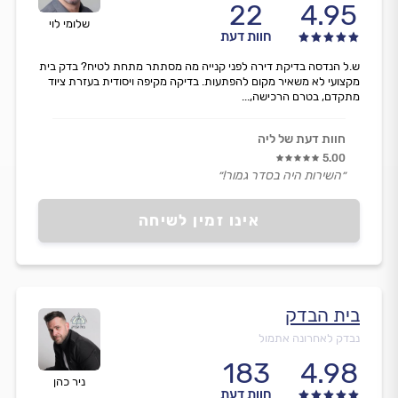
22
4.95
שלומי לוי
חוות דעת
ש.ל הנדסה בדיקת דירה לפני קנייה מה מסתתר מתחת לטיח? בדק בית
מקצועי לא משאיר מקום להפתעות. בדיקה מקיפה ויסודית בעזרת ציוד
מתקדם, בטרם הרכישה,...
חוות דעת של ליה
5.00
״השירות היה בסדר גמור!״
אינו זמין לשיחה
בית הבדק
נבדק לאחרונה אתמול
183
4.98
ניר כהן
חוות דעת