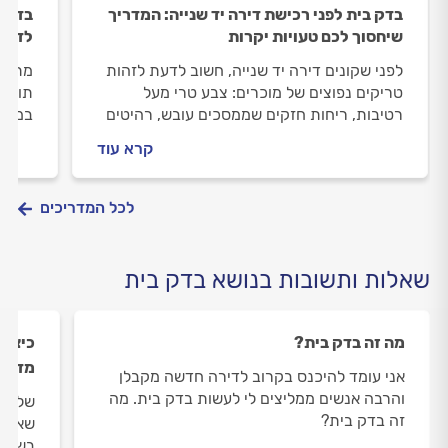
בדק בית לפני רכישת דירה יד שנייה: המדריך
בדק ב
שיחסוך לכם טעויות יקרות
לדעת 
לפני שקונים דירה יד שנייה, חשוב לדעת לזהות
מתכננ
טריקים נפוצים של מוכרים: צבע טרי מעל
תוותר
רטיבות, ריחות חזקים שממסכים עובש, רהיטים
במפרט
שמסתירים סדקים והיעדר מסמכי תחזוקה. כך
בעזרת
קרא עוד
תמנעו הפתעות יקרות אחרי החתימה
עליכם
לכל המדריכים
שאלות ותשובות בנושא בדק בית
מה זה בדק בית?
כיצד 
מדרגו
אני עומד להיכנס בקרוב לדירה חדשה מקבלן
והרבה אנשים ממליצים לי לעשות בדק בית. מה
שלום 
זה בדק בית?
שאחד 