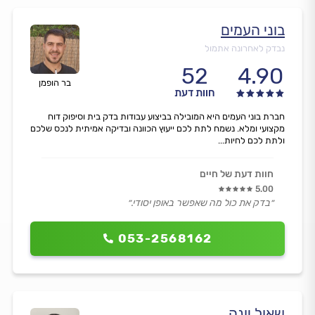
בוני העמים
נבדק לאחרונה אתמול
52
4.90
בר הופמן
חוות דעת
חברת בוני העמים היא המובילה בביצוע עבודות בדק בית וסיפוק דוח
מקצועי ומלא. נשמח לתת לכם ייעוץ הכוונה ובדיקה אמיתית לנכס שלכם
ולתת לכם לחיות...
חוות דעת של חיים
5.00
״בדק את כול מה שאפשר באופן יסודי.״
053-2568162
שאול יונה