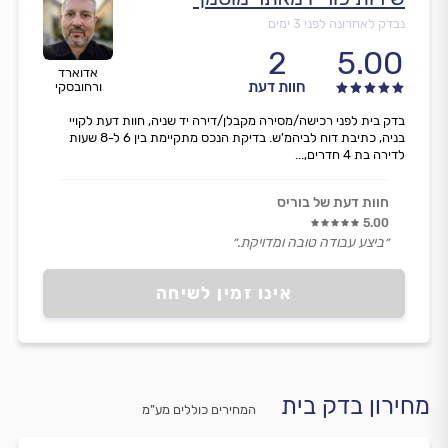
נבדק לאחרונה לפני 3 ימים
2
5.00
אדוארד
חוות דעת
ורחובסקי
בדק בית לפני רכישה/מסירה מקבלן/דירה יד שניה, חוות דעת לקויי
בניה, כתיבת דוח לביהמ'ש. בדיקת הנכס מתקיימת בין 6 ל-8 שעות
לדירה בת 4 חדרים,...
חוות דעת של בוריס
5.00
״ביצע עבודה טובה ומדויקת.״
אינו זמין לשיחה
מחירון בדק בית
המחירים כוללים מע”מ