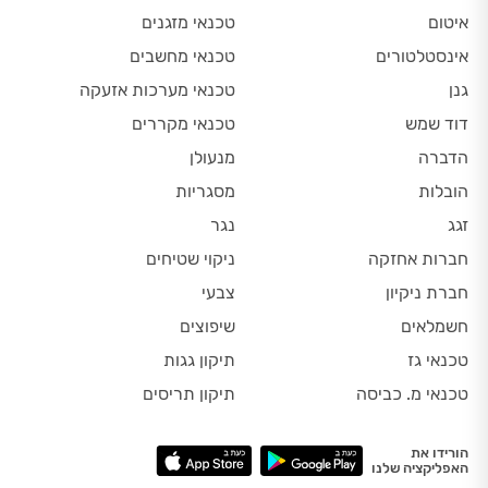
איטום
טכנאי מזגנים
אינסטלטורים
טכנאי מחשבים
גנן
טכנאי מערכות אזעקה
דוד שמש
טכנאי מקררים
הדברה
מנעולן
הובלות
מסגריות
זגג
נגר
חברות אחזקה
ניקוי שטיחים
חברת ניקיון
צבעי
חשמלאים
שיפוצים
טכנאי גז
תיקון גגות
טכנאי מ. כביסה
תיקון תריסים
הורידו את
האפליקציה שלנו