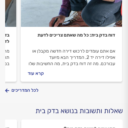
דוח בדק בית: כל מה שאתם צריכים לדעת
בדק ב
לדעת 
אם אתם עומדים לרכוש דירה חדשה מקבלן או
מתכננ
אפילו דירה יד 2, המדריך הבא מיועד
תוותר
עבורכם. מה זה דוח בדק בית, מה החשיבות שלו
במפרט
ואיך תוכלו לחסוך באמצעותו לא מעט כסף על
בעזרת
קרא עוד
הדרך? מתחילים.
עליכם
לכל המדריכים
שאלות ותשובות בנושא בדק בית