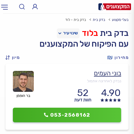
בעלי מקצוע
בדק בית
בדק בית - לוד
תחום:
אינסטלטור, חשמלאי…
תחום
בדק בית
בלוד
עם הפיקוח של המקצוענים
עיר:
תל אביב, חיפה…
עיר
מחירון
מיון
בוני העמים
נבדק לאחרונה אתמול
52
4.90
בר הופמן
חוות דעת
053-2568162