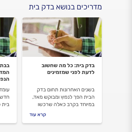
מדריכים בנושא בדק בית
בדק בית: כל מה שחשוב
בבתי
לדעת לפני שמזמינים
המדר
הנפו
בשנים האחרונות תחום בדק
עומדי
הבית הפך לנפוץ ומבוקש מאד,
חדשה
במיוחד בקרב כאלה שרכשו
בית כ
דירה מקבלן או עומדים לרכוש
בדיק
קרא עוד
דירה יד 2. במדריך הבא נסביר
הליקו
מה זה בדק בית, מתי מומלץ
לבדו