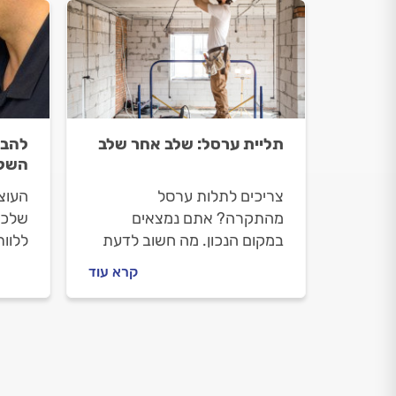
תליית ערסל: שלב אחר שלב
להבה
השלב
צריכים לתלות ערסל
העוצ
מהתקרה? אתם נמצאים
שלכם
במקום הנכון. מה חשוב לדעת
ללוו
לפני תליית ערסל מהתקרה
מה עו
קרא עוד
וכמה זה יעלה לכם?
גז, א
המקצוענים עם כל התשובות.
יעלה
לפני