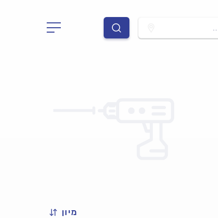
.
מיון