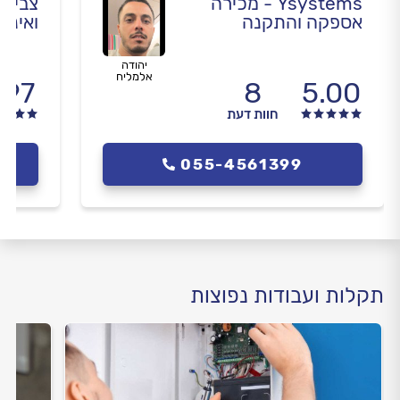
Ysystems - מכירה
צבי מ
אספקה והתקנה
ואינט
יהודה
אלמליח
.97
8
5.00
חוות דעת
055-4561399
תקלות ועבודות נפוצות