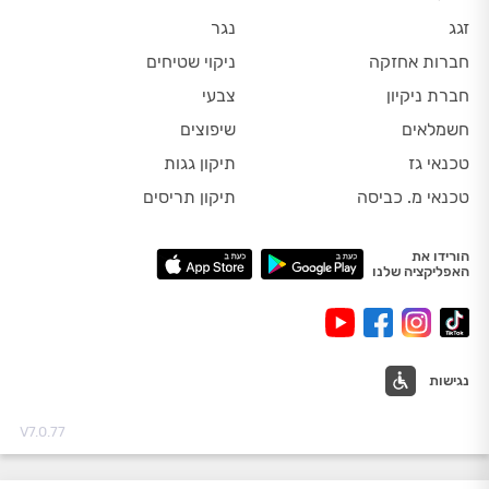
זגג
נגר
חברות אחזקה
ניקוי שטיחים
חברת ניקיון
צבעי
חשמלאים
שיפוצים
טכנאי גז
תיקון גגות
טכנאי מ. כביסה
תיקון תריסים
הורידו את
האפליקציה שלנו
נגישות
V7.0.77