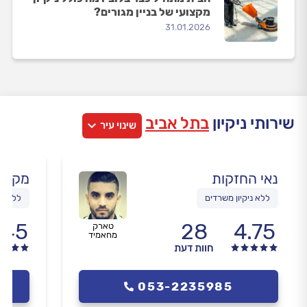
מקצועי של בניין מגורים?
31.01.2026
שירותי ניקיון
בתל אביב
שינוי עיר
נאי החזקות
מקור 
ללא ניקיון משרדים
ללא עו
.45
28
4.75
טארק
מחאמיד
חוות דעת
053-2235985