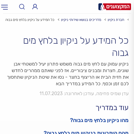
ע
חברת ניקיון
מדריכים בנושא שירותי ניקיון
כל המידע על ניקיון בלחץ מים גבוה
תחום:
תחום
כל המידע על ניקיון בלחץ מים
עיר:
תל אביב, חיפה…
עיר
גבוה
ניקיון עמוק עם לחץ מים גבוה משמש פתרון יעיל למשטחי אבן
שונים, חצרות ומבנים ציבוריים. אז לפני שאתם ממהרים לחדש
את חזית הבית או הריצוף בחצר - נסו את שיטת הניקיון שתחסוך
לכם זמן וכסף. כל המידע במדריך הבא
עדן שמיס פחימה, עודכן לאחרונה: 11.07.2023
עוד במדריך
מהו ניקיון בלחץ מים גבוה?
מהם היתרונות בניקיון מים בלחץ גבוה?