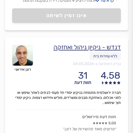
קרא עוד
פיקוח כזה נאלצתי להגיע 4 פעמים לדירה בעקבות תלונות
של שכנים על נזילת מים לחלונות שלהם וחוץ מזה עבודה
טובה שלהם.״
אינו זמין לשיחה
דנדש - ניקיון ניהול ואחזקה
נבדק לאחרונה ב-
26.05.2026
רונן איראני
31
4.58
חוות דעת
חברה ירושלמית מתמחה בניקיון יסודי חד פעמי לבתים לאחר שיפוץ או
לפני אכלוס, באחזקת מבנים ומשרדים, פוליש וחידוש רצפות. ניקיון יסודי
תוך שימוש...
חוות דעת מירושלים
5.00
״מרוצים מאוד מהשירות של רונן.״