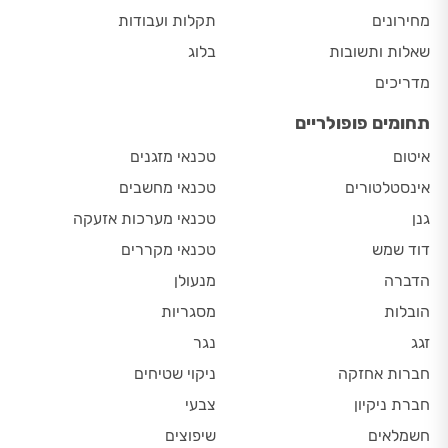
מחירונים
תקלות ועבודות
שאלות ותשובות
בלוג
מדריכים
תחומים פופולריים
איטום
טכנאי מזגנים
אינסטלטורים
טכנאי מחשבים
גנן
טכנאי מערכות אזעקה
דוד שמש
טכנאי מקררים
הדברה
מנעולן
הובלות
מסגריות
זגג
נגר
חברות אחזקה
ניקוי שטיחים
חברת ניקיון
צבעי
חשמלאים
שיפוצים