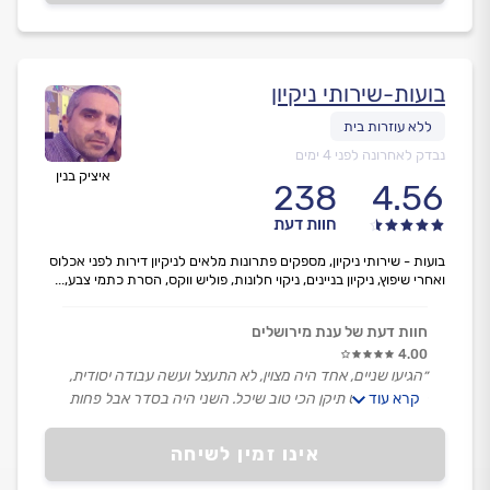
בועות-שירותי ניקיון
נבדק לאחרונה לפני 4 ימים
איציק בנין
238
4.56
חוות דעת
בועות - שירותי ניקיון, מספקים פתרונות מלאים לניקיון דירות לפני אכלוס
ואחרי שיפוץ, ניקיון בניינים, ניקוי חלונות, פוליש ווקס, הסרת כתמי צבע,...
חוות דעת של ענת מירושלים
4.00
״הגיעו שניים, אחד היה מצוין, לא התעצל ועשה עבודה יסודית,
קרא עוד
גם כשפיספס תיקן הכי טוב שיכל. השני היה בסדר אבל פחות
הקפיד על יסודיות.״
אינו זמין לשיחה