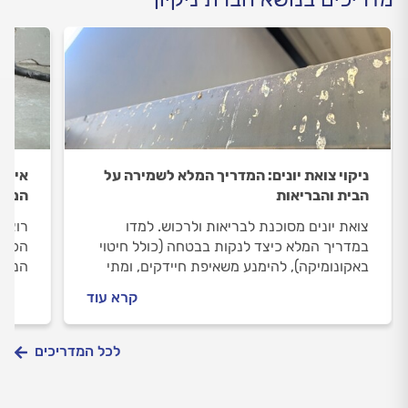
ניקוי צואת יונים: המדריך המלא לשמירה על
איך ל
הבית והבריאות
המדר
צואת יונים מסוכנת לבריאות ולרכוש. למדו
רוצים
במדריך המלא כיצד לנקות בבטחה (כולל חיטוי
הכל מ
באקונומיקה), להימנע משאיפת חיידקים, ומתי
הניקי
להזמין איש מקצוע. גלו את פתרונות ההרחקה
והסעי
קרא עוד
היעילים ביותר: רשתות ודוקרני נירוסטה.
לכל המדריכים