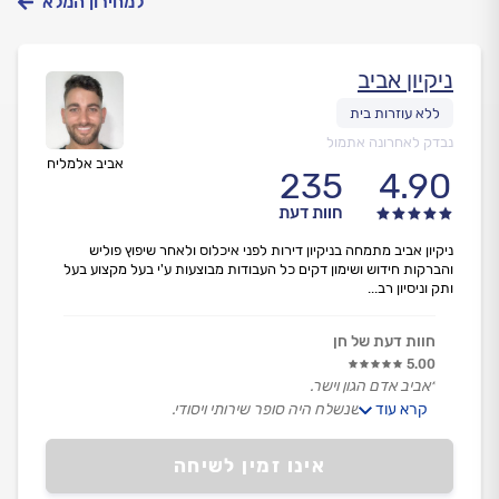
למחירון המלא
ניקיון אביב
נבדק לאחרונה אתמול
אביב אלמליח
235
4.90
חוות דעת
ניקיון אביב מתמחה בניקיון דירות לפני איכלוס ולאחר שיפוץ פוליש
והברקות חידוש ושימון דקים כל העבודות מבוצעות ע'י בעל מקצוע בעל
ותק וניסיון רב...
חוות דעת של חן
5.00
״אביב אדם הגון וישר.
קרא עוד
נאור העובד שנשלח היה סופר שירותי ויסודי.
הרגשתי בנוח לעבור איתו על כל הדירה ולבדוק, עבר איתי
ביחד.
אינו זמין לשיחה
גם המחיר היה הוגן, ממליצה מאד.״