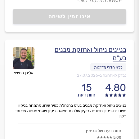
״השירות היה בסדר גמור.״
אינו זמין לשיחה
בניינים ניהול ואחזקת מבנים
בע"מ
אלירן הנשיא
נבדק לאחרונה ב-
27.07.2026
15
4.80
חוות דעת
בניינים ניהול ואחזקת מבנים בע'מ בהנהלת כפיר שרון, מתמחה בניקיון
משרדים, ניקיון חניונים , ניקיון אולמות תצוגה, ניקיון שטחי מסחר, שירותי
ניקיון...
חוות דעת של בנימין
5.00