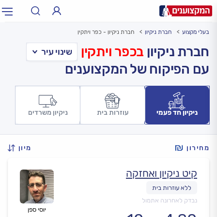
בעלי מקצוע
חברת ניקיון
חברת ניקיון - כפר ויתקין
תחום:
אינסטלטור, חשמלאי…
תחום
חברת ניקיון
בכפר ויתקין
עם הפיקוח של המקצוענים
עיר:
תל אביב, חיפה…
עיר
ניקיון חד פעמי
עוזרות בית
ניקיון משרדים
מחירון
מיון
קיט ניקיון ואחזקה
נבדק לאחרונה אתמול
יוסי ספן