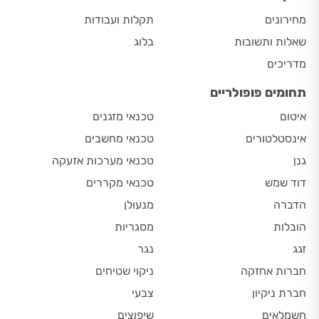
מחירונים
תקלות ועבודות
שאלות ותשובות
בלוג
מדריכים
תחומים פופולריים
איטום
טכנאי מזגנים
אינסטלטורים
טכנאי מחשבים
גנן
טכנאי מערכות אזעקה
דוד שמש
טכנאי מקררים
הדברה
מנעולן
הובלות
מסגריות
זגג
נגר
חברות אחזקה
ניקוי שטיחים
חברת ניקיון
צבעי
חשמלאים
שיפוצים