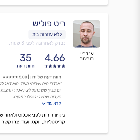
ריט פוליש
נבדק לאחרונה לפני 3 שעות
אנדריי
35
4.66
רובצוב
חוות דעת
חוות דעת של ירון
5.00
״אנדרי היה שירותי מאוד, הוא דאג ל
גם בנק׳ ששכחתי לציין אנדרי והצוות 
הערות שהיו לי טופלו במקום.
קרא עוד
היו פספוסים ממש קטנים אבל אני מא
ניקיון דירות לפני אכלוס ולאחר שי
קריסטליות, ווקס, ועוד. צרו קשר 