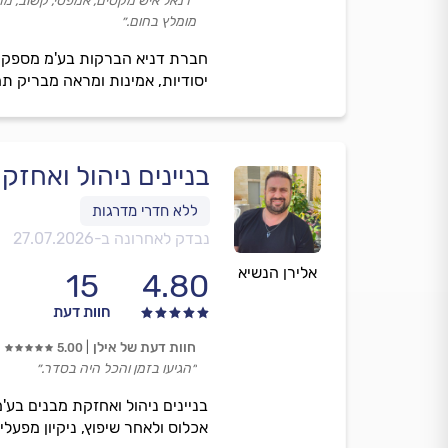
״דנאל איש מקסים, אמפטי, קשוב, מר
מומלץ בחום.״
חברת דניא הברקות בע'מ מספקת ש
יסודיות, אמינות ומראה מבריק תמ
בניינים ניהול ואחז
נבדק לאחרונה ב-
27.07.2026
אלירן הנשיא
15
4.80
חוות דעת
חוות דעת של אילן
5.00
״הגיעו בזמן והכל היה בסדר.״
בניינים ניהול ואחזקת מבנים בע'מ 
אכלוס ולאחר שיפוץ, ניקיון מפעלי