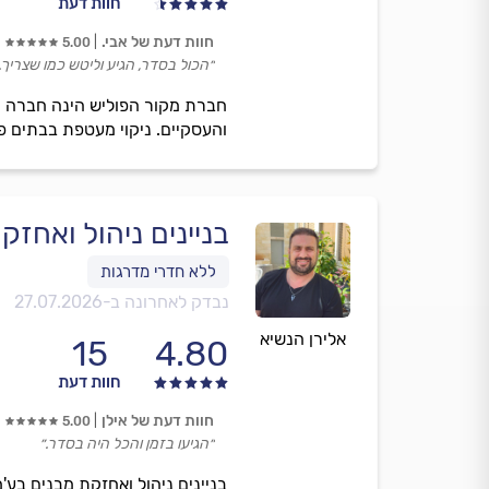
חוות דעת
חוות דעת של אבי.
5.00
״הכול בסדר, הגיע וליטש כמו שצריך.
חברת מקור הפוליש הינה חברה המ
והעסקיים. ניקוי מעטפת בבתים פר
בניינים ניהול ואחז
נבדק לאחרונה ב-
27.07.2026
אלירן הנשיא
15
4.80
חוות דעת
חוות דעת של אילן
5.00
״הגיעו בזמן והכל היה בסדר.״
בניינים ניהול ואחזקת מבנים בע'מ 