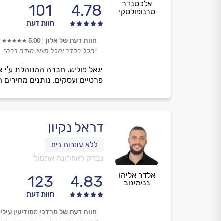
אלכסנדר
101
4.78
טרנופולסקי
חוות דעת
חוות דעת של אלון
5.00
״הכל בסדר והכל מצוין. תודה רבה״
יגאל פוליש, חברה המנוהלת ע'י צ
פרטיים ועסקים. נותנים מחירים ה
דראל נקיון
נבדק לאחרונה אתמול
אלדר אליהו
123
4.83
בנימינוב
חוות דעת
חוות דעת של מרדכי ממודיעין עילי