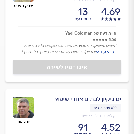
יצחק דואניס
13
4.69
חוות דעת
חוות דעת של Yael Goldman
5.00
״איציק ומושיקו - מקצוענים סופר וגם מקסימים! עבדו יפה,
קרא עוד
זריז, מקצועי ומדויק! הרגשה של אכפתיות לאורך כל הדרך!
הבטיחו וקיימו. כל הכבוד!!!״
אינו זמין לשיחה
ים ניקיון לבתים אחרי שיפוץ
נבדק לאחרונה לפני יומיים
יורם מור
91
4.52