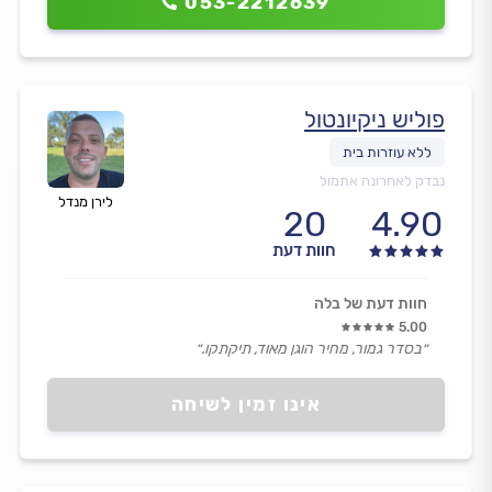
053-2212639
פוליש ניקיונטול
נבדק לאחרונה אתמול
לירן מנדל
20
4.90
חוות דעת
חוות דעת של בלה
5.00
״בסדר גמור, מחיר הוגן מאוד, תיקתקו.״
אינו זמין לשיחה