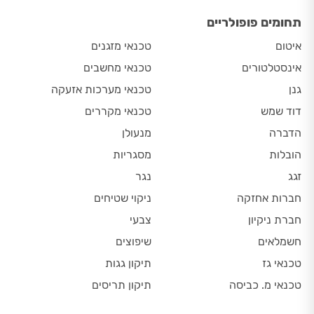
תחומים פופולריים
איטום
טכנאי מזגנים
אינסטלטורים
טכנאי מחשבים
גנן
טכנאי מערכות אזעקה
דוד שמש
טכנאי מקררים
הדברה
מנעולן
הובלות
מסגריות
זגג
נגר
חברות אחזקה
ניקוי שטיחים
חברת ניקיון
צבעי
חשמלאים
שיפוצים
טכנאי גז
תיקון גגות
טכנאי מ. כביסה
תיקון תריסים