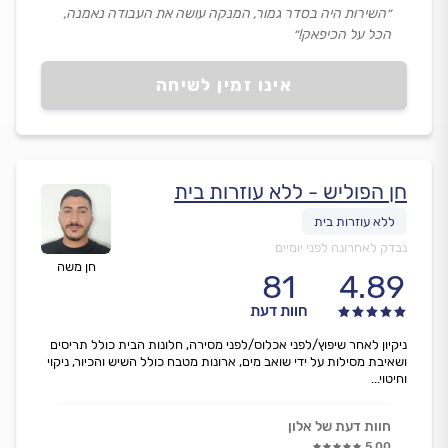
״השירות היה בסדר גמור, המנקה עושה את העבודה נאמנה,
הכל על הכיפאק!״
אינו זמין לשיחה
חן הפוליש - ללא עוזרות בית
נבדק לאחרונה לפני יומיים
חן משה
81
4.89
חוות דעת
ניקיון לאחר שיפוץ/לפני אכלוס/לפני מסירה, חלונות הבית כולל תריסים
ושאיבת מסילות על ידי שואב מים, ארונות מטבח כולל השיש והכיור, ניקוי
וחיטוי...
חוות דעת של אלון
5.00