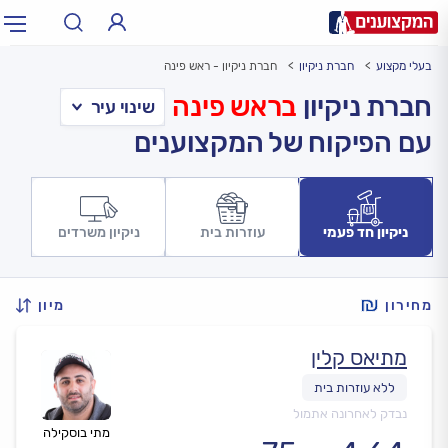
בעלי מקצוע
חברת ניקיון
חברת ניקיון - ראש פינה
תחום:
אינסטלטור, חשמלאי…
תחום
חברת ניקיון
בראש פינה
עם הפיקוח של המקצוענים
עיר:
תל אביב, חיפה…
עיר
ניקיון חד פעמי
עוזרות בית
ניקיון משרדים
מחירון
מיון
מתיאס קלין
נבדק לאחרונה אתמול
מתי בוסקילה