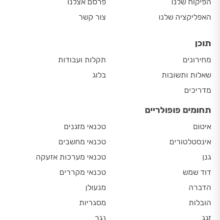
הפיקוח שלנו
פרסם אצלנו
האפליקציה שלנו
צור קשר
תוכן
מחירונים
תקלות ועבודות
שאלות ותשובות
בלוג
מדריכים
תחומים פופולריים
איטום
טכנאי מזגנים
אינסטלטורים
טכנאי מחשבים
גנן
טכנאי מערכות אזעקה
דוד שמש
טכנאי מקררים
הדברה
מנעולן
הובלות
מסגריות
זגג
נגר