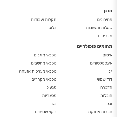
תוכן
מחירונים
תקלות ועבודות
שאלות ותשובות
בלוג
מדריכים
תחומים פופולריים
איטום
טכנאי מזגנים
אינסטלטורים
טכנאי מחשבים
גנן
טכנאי מערכות אזעקה
דוד שמש
טכנאי מקררים
הדברה
מנעולן
הובלות
מסגריות
זגג
נגר
חברות אחזקה
ניקוי שטיחים