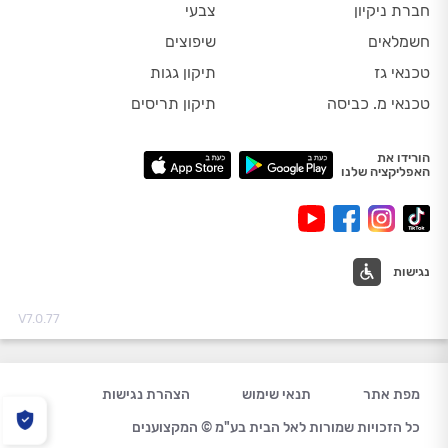
חברת ניקיון
צבעי
חשמלאים
שיפוצים
טכנאי גז
תיקון גגות
טכנאי מ. כביסה
תיקון תריסים
הורידו את
האפליקציה שלנו
נגישות
V7.0.77
מפת אתר
תנאי שימוש
הצהרת נגישות
כל הזכויות שמורות לאל הבית בע"מ © המקצוענים