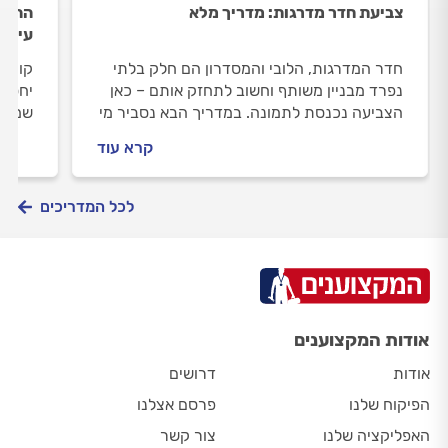
צביעת חדר מדרגות: מדריך מלא
ההתק
עיצוב
חדר המדרגות, הלובי והמסדרון הם חלק בלתי
קווי 
נפרד מבניין משותף וחשוב לתחזק אותם – כאן
יחסית
הצביעה נכנסת לתמונה. במדריך הבא נסביר מי
שמקפי
אחראי על צביעת חדר מדרגות, מה כוללת
ההתקנ
קרא עוד
צביעת חדר מדרגות, איך מתנהלים מול צבעי
מתועל
מקצועי ואיך מפקחים על העבודה?
לצבוע
בפינו
לכל המדריכים
הקירו
אודות המקצוענים
אודות
דרושים
הפיקוח שלנו
פרסם אצלנו
האפליקציה שלנו
צור קשר