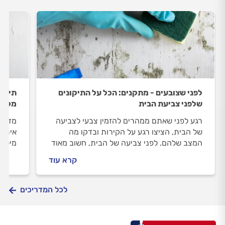
לפני שצובעים - מתקנים: הכל על התיקונים
תיקון
שלפני צביעת הבית
מקצוע
רגע לפני שאתם ממהרים להזמין צבעי לצביעה
מדריך
של הבית, הציצו רגע על הקירות ובדקו מה
איתור
המצב שלהם. לפני צביעה של הבית, חשוב מאוד
מילוי
לבצע תיקונים שבזכותם הצבע יחזיק מעמד
השלבי
קרא עוד
לאורך שנים. אז מה התיקונים שצריכים לבצע
חלק ל
לפני צביעת הבית? יוצאים לדרך.
לכל המדריכים