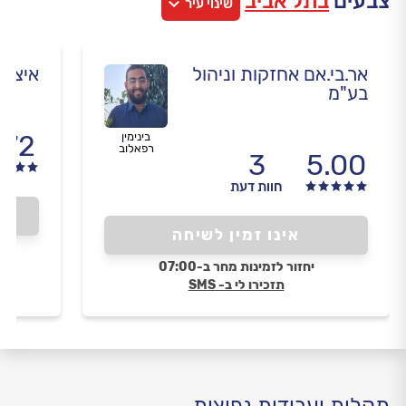
צבעים
בתל אביב
שינוי עיר
אר.בי.אם אחזקות וניהול
איציק
בע"מ
.72
בינימין
רפאלוב
3
5.00
חוות דעת
אינו זמין לשיחה
יחזור לזמינות מחר ב-07:00
תזכירו לי ב- SMS
תקלות ועבודות נפוצות