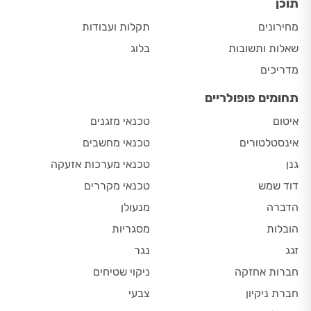
תוכן
מחירונים
תקלות ועבודות
שאלות ותשובות
בלוג
מדריכים
תחומים פופולריים
איטום
טכנאי מזגנים
אינסטלטורים
טכנאי מחשבים
גנן
טכנאי מערכות אזעקה
דוד שמש
טכנאי מקררים
הדברה
מנעולן
הובלות
מסגריות
זגג
נגר
חברות אחזקה
ניקוי שטיחים
חברת ניקיון
צבעי