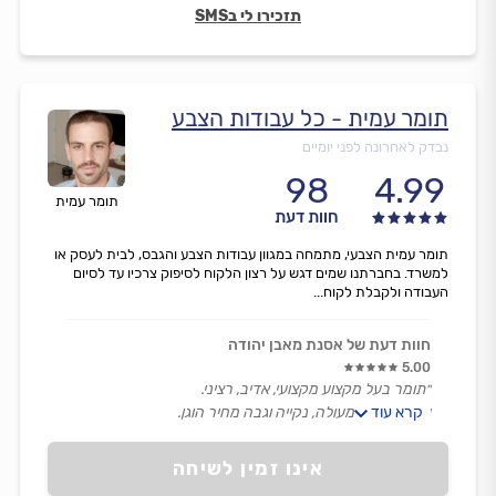
תזכירו לי בSMS
תומר עמית - כל עבודות הצבע
נבדק לאחרונה לפני יומיים
98
4.99
תומר עמית
חוות דעת
תומר עמית הצבעי, מתמחה במגוון עבודות הצבע והגבס, לבית לעסק או
למשרד. בחברתנו שמים דגש על רצון הלקוח לסיפוק צרכיו עד לסיום
העבודה ולקבלת לקוח...
חוות דעת של אסנת מאבן יהודה
5.00
״תומר בעל מקצוע מקצועי, אדיב, רציני.
קרא עוד
עשה עבודה מעולה, נקייה וגבה מחיר הוגן.
אני מרוצה וממליצה!״
אינו זמין לשיחה