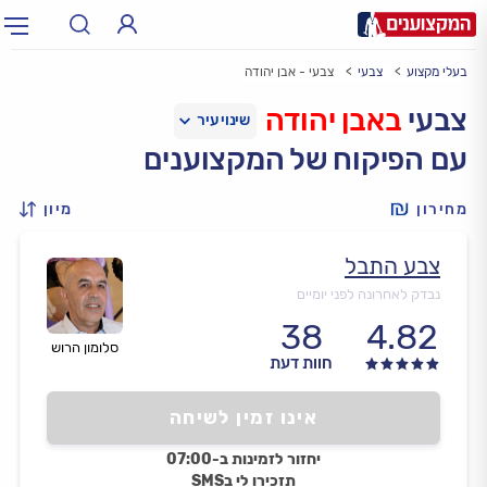
בעלי מקצוע
צבעי
צבעי - אבן יהודה
תחום:
אינסטלטור, חשמלאי…
תחום
צבעי
באבן יהודה
עם הפיקוח של המקצוענים
עיר:
תל אביב, חיפה…
עיר
מחירון
מיון
צבע התבל
נבדק לאחרונה לפני יומיים
38
4.82
סלומון הרוש
חוות דעת
אינו זמין לשיחה
יחזור לזמינות ב-07:00
תזכירו לי בSMS