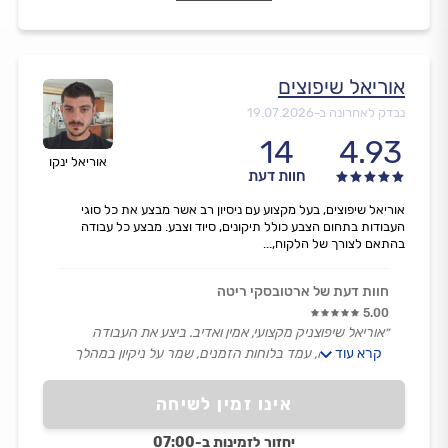
אוריאל שיפוצים
נבדק לאחרונה ב-
19.07.2026
14
4.93
אוריאל ינקו
חוות דעת
אוריאל שיפוצים, בעל מקצוע עם ניסיון רב אשר מבצע את כל סוגי
העבודות בתחום הצבע כולל תיקונים, סיוד וצבע. מבצע כל עבודה
בהתאם לצורך של הלקוח,...
חוות דעת של ארטובסקי ריטה
5.00
״אוריאל שיפוצניק מקצועי, אמין ואדיב. ביצע את העבודה
קרא עוד
ברמה גבוהה, עמד בלוחות הזמנים, שמר על ניקיון במהלך
העבודה והיה קשוב לכל בקשה. התוצאה הסופית מצוינת
והמחיר היה הוגן. ממליץ עליו בחום לכל מי שמחפש בעל
אינו זמין לשיחה
מקצוע שאפשר לסמוך עליו!״
יחזור לזמינות ב-07:00