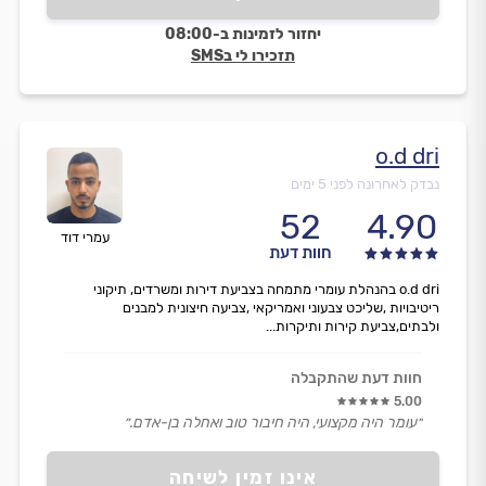
יחזור לזמינות ב-08:00
תזכירו לי בSMS
o.d dri
נבדק לאחרונה לפני 5 ימים
52
4.90
עמרי דוד
חוות דעת
o.d dri בהנהלת עומרי מתמחה בצביעת דירות ומשרדים, תיקוני
ריטיבויות ,שליכט צבעוני ואמריקאי ,צביעה חיצונית למבנים
ולבתים,צביעת קירות ותיקרות...
חוות דעת שהתקבלה
5.00
״עומר היה מקצועי, היה חיבור טוב ואחלה בן-אדם.״
אינו זמין לשיחה