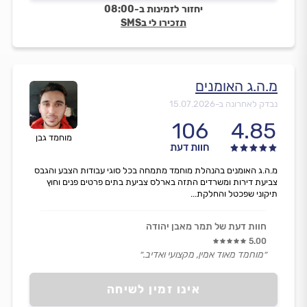
יחזור לזמינות ב-08:00
תזכירו לי בSMS
מ.ה.ג האומנים
נבדק לאחרונה ב-
15.07.2026
106
4.85
מוחמד גבן
חוות דעת
מ.ה.ג האומנים בהנהלת מוחמד מתמחה בכל סוגי עבודות הצבע והגבס
צביעת דירות ומשרדים התזה בארלס צביעת בתים פרטים פנים וחוץ
תיקוני שפכטל והחלקת...
חוות דעת של תמר מאבן יהודה
5.00
״מוחמד מאוד אמין, מקצועי ואדיב.״
אינו זמין לשיחה