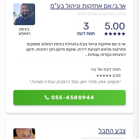
אר.בי.אם אחזקות וניהול בע"מ
נבדק לאחרונה ב-
14.07.2026
3
5.00
בינימין
חוות דעת
רפאלוב
אר.בי.אם אחזקות וניהול בע'מ בהנהלת בינימין רפאלוב מספקים
פתרונות מלאים לצביעת דירות, שיקום ותיקון נזקי רטיבות, תיקון
רטיבויות נקודתי, עבודות...
חוות דעת של בני
5.00
״מקצועי, אמין, מחיר הוגן, עמד בזמנים, עבודה מצוינת.״
055-4580944
צבע התבל
נבדק לאחרונה לפני 7 שעות