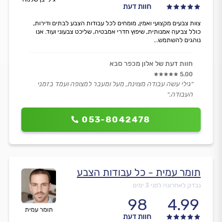
חוות דעת
צוות צבעים מקצועי ואמין, מומחים לכל עבודות הצבע לבתים ודירות,
כולל צביעה אמנותית, שיפוץ חדרי אמבטיה, שליכט צבעוני ועוד. אנו
נוהגים להשתמש...
חוות דעת של אלון מכפר סבא
5.00
״גילי עשה עבודה מצוינת, מעל ומעבר למצופה ועמד בזמני
העבודה.״
053-8042478
תומר עמית - כל עבודות הצבע
נבדק לאחרונה לפני 3 ימים
98
4.99
תומר עמית
חוות דעת