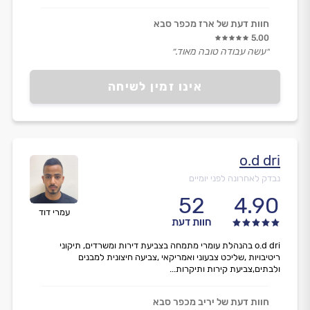
חוות דעת של ארז מכפר סבא
5.00
״עשה עבודה טובה מאוד.״
אינו זמין לשיחה
o.d dri
נבדק לאחרונה לפני יומיים
52
4.90
עמרי דוד
חוות דעת
o.d dri בהנהלת עומרי מתמחה בצביעת דירות ומשרדים, תיקוני
ריטיבויות ,שליכט צבעוני ואמריקאי ,צביעה חיצונית למבנים
ולבתים,צביעת קירות ותיקרות...
חוות דעת של יריב מכפר סבא