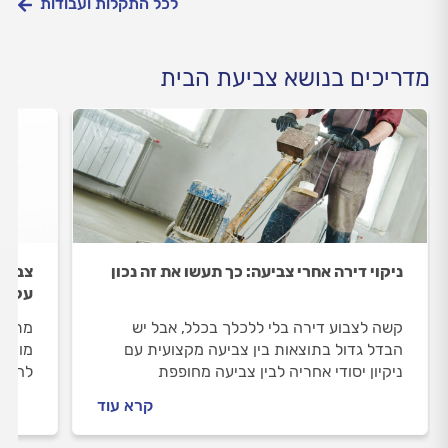
לכל התקלות ועבודות
מדריכים בנושא צביעת הבית
ניקוי דירה אחרי צביעה: כך תעשו את זה נכון
צביעת
על ה
קשה לצבוע דירה בלי ללכלך בכלל, אבל יש
מתכוו
הבדל גדול בתוצאות בין צביעה מקצועית עם
מומלץ
ניקיון יסודי אחריה לבין צביעה מחופפת
להפוך
שמסתיימת בניקיון מרושל. כמה טיפים שיעזרו
העבו
קרא עוד
לכם