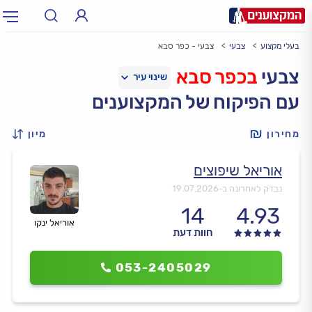
בעלי מקצוע
צבעי
צבעי - כפר סבא
תחום:
אינסטלטור, חשמלאי…
תחום
צבעי
בכפר סבא
עם הפיקוח של המקצוענים
עיר:
תל אביב, חיפה…
עיר
מחירון
מיון
אוריאל שיפוצים
נבדק לאחרונה ב-
19.07.2026
14
4.93
אוריאל ינקו
חוות דעת
053-2405029