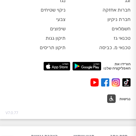
זגג
נגר
חברות אחזקה
ניקוי שטיחים
חברת ניקיון
צבעי
חשמלאים
שיפוצים
טכנאי גז
תיקון גגות
טכנאי מ. כביסה
תיקון תריסים
הורידו את
האפליקציה שלנו
נגישות
V7.0.77