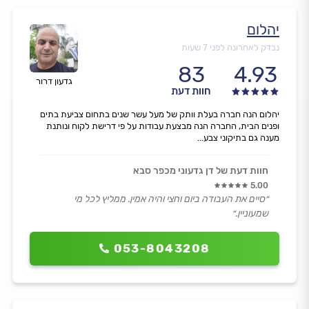
יהלום
נבדק לאחרונה לפני 7 שעות
83
4.93
גדעון דרור
חוות דעת
יהלום הנה חברה בעלת וותק של מעל עשר שנים בתחום צביעת בתים
ופנים הבית, החברה הנה מבצעת עבודות על פי דרישת לקוח ונותנת
מענה גם בתיקוני צבע...
חוות דעת של דן גדעוני מכפר סבא
5.00
״סיים את העבודה ביום וחצי והיה אמין. ממליץ לכל מי
שמעוניין.״
053-8043208