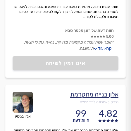
תומר עמית הצבעי, מתמחה במגוון עבודות הצבע והגבס, לבית לעסק או
למשרד. בחברתנו שמים דגש על רצון הלקוח לסיפוק צרכיו עד לסיום
העבודה ולקבלת לקוח...
חוות דעת של רונן מכפר סבא
5.00
״תומר עשה עבודה מקצועית מדויקת, נקייה, נתן לי הצעת
קרא עוד
מחיר מסודרת והוגנת.
ממליץ בחום!״
אינו זמין לשיחה
אלון בנייה מתקדמת
נבדק לאחרונה לפני יומיים
99
4.82
אלון בנימין
חוות דעת
אלון בנייה מתקדמת בהנהלתו של אלון בנימין מספקים פתרונות מקיפים