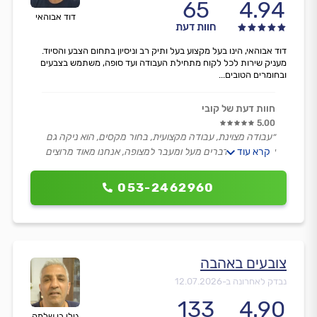
65
4.94
דוד אבוהאי
חוות דעת
דוד אבוהאי, הינו בעל מקצוע בעל ותיק רב וניסיון בתחום הצבע והסיוד.
מעניק שירות לכל לקוח מתחילת העבודה ועד סופה, משתמש בצבעים
ובחומרים הטובים...
חוות דעת של קובי
5.00
״עבודה מצוינת, עבודה מקצועית, בחור מקסים, הוא ניקה גם
קרא עוד
אחריו, עשה דברים מעל ומעבר למצופה, אנחנו מאוד מרוצים
ממנו, כן ירבו בעלי מקצוע כמוהו ואני ממליץ עליו מאוד.״
053-2462960
צובעים באהבה
נבדק לאחרונה ב-
12.07.2026
133
4.90
גילי בן שלמה