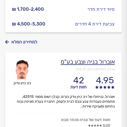
סיוד דירת חדר
₪ 1,700-2,400
צביעת דירת 4 חדרים
₪ 4,500-5,300
למחירון המלא
אוברול בניה וצבע בע"מ
נבדק לאחרונה לפני 3 ימים
42
4.95
ניב כהן צדק
חוות דעת
אוברול, בניהולו של ניב כהן צדק בע״מ, קבלן רשום מספר 42515,
מתמחים בעבודות צבע וגבס לבית ולעסק. החברה בעלת מוניטין גבוה
בתחום ומעניקה שירות...
חוות דעת של צביה מכפר סבא
5.00