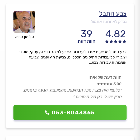
צבע התבל
נבדק לאחרונה אתמול
39
4.82
סלומון הרוש
חוות דעת
צבע התבל מבצעים את כל עבודות הצבע למגזר הפרטי, עסקי, מוסדי
וציבורי, כל עבודות התיקונים הכלליים, צביעת חוץ ופנים, צביעה
אומנותית,עבודות צבע...
חוות דעת של איתן
5.00
״סלומון היה מצויין מכל הבחינות, מקצוענות, הגעה בזמנים,
חרוץ ויש לי רק מילים טובות.״
053-8043865