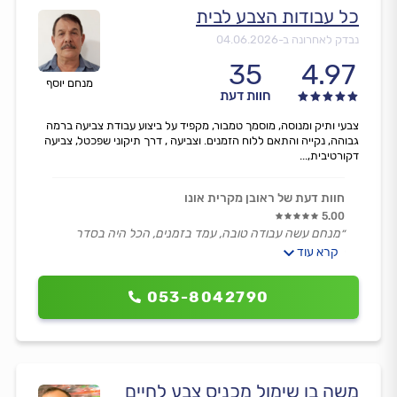
כל עבודות הצבע לבית
נבדק לאחרונה ב-
04.06.2026
35
4.97
מנחם יוסף
חוות דעת
צבעי ותיק ומנוסה, מוסמך טמבור, מקפיד על ביצוע עבודת צביעה ברמה
גבוהה, נקייה והתאם ללוח הזמנים. וצביעה , דרך תיקוני שפכטל, צביעה
דקורטיבית,...
חוות דעת של ראובן מקרית אונו
5.00
״מנחם עשה עבודה טובה, עמד בזמנים, הכל היה בסדר
גמור.
קרא עוד
אני ממליץ בחום לכולם על שרותיו.״
053-8042790
משה בן שימול מכניס צבע לחיים