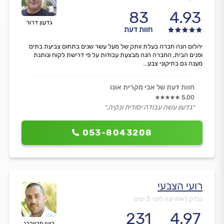
83
4.93
גדעון דרור
חוות דעת
יהלום הנה חברה בעלת וותק של מעל עשר שנים בתחום צביעת בתים
ופנים הבית, החברה הנה מבצעת עבודות על פי דרישת לקוח ונותנת
מענה גם בתיקוני צבע...
חוות דעת של אבי מקרית אונו
5.00
״גדעון עשה עבודה יסודית ונקיה.״
053-8043208
רועי הצבעי
נבדק לאחרונה לפני 5 ימים
231
4.97
רועי פרייברג