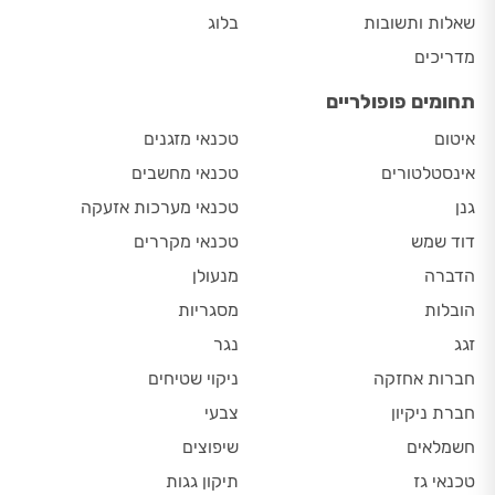
שאלות ותשובות
בלוג
מדריכים
תחומים פופולריים
איטום
טכנאי מזגנים
אינסטלטורים
טכנאי מחשבים
גנן
טכנאי מערכות אזעקה
דוד שמש
טכנאי מקררים
הדברה
מנעולן
הובלות
מסגריות
זגג
נגר
חברות אחזקה
ניקוי שטיחים
חברת ניקיון
צבעי
חשמלאים
שיפוצים
טכנאי גז
תיקון גגות