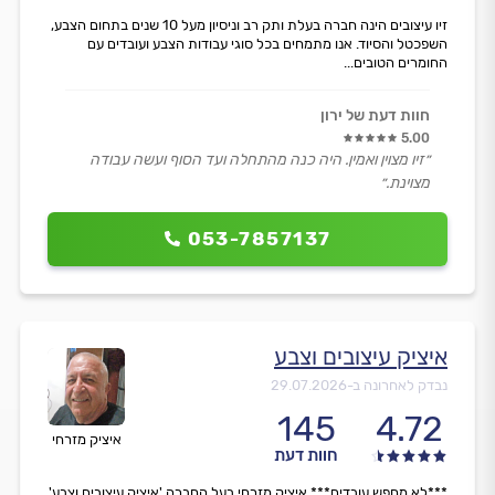
זיו עיצובים הינה חברה בעלת ותק רב וניסיון מעל 10 שנים בתחום הצבע,
השפכטל והסיוד. אנו מתמחים בכל סוגי עבודות הצבע ועובדים עם
החומרים הטובים...
חוות דעת של ירון
5.00
״זיו מצוין ואמין. היה כנה מהתחלה ועד הסוף ועשה עבודה
מצוינת.״
053-7857137
איציק עיצובים וצבע
נבדק לאחרונה ב-
29.07.2026
145
4.72
איציק מזרחי
חוות דעת
***לא מחפש עובדים*** איציק מזרחי בעל החברה 'איציק עיצובים וצבע'