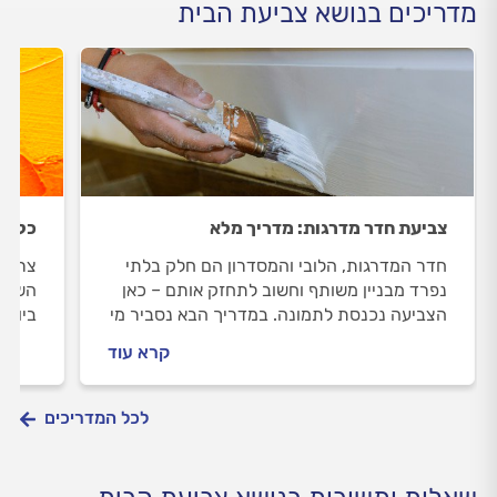
מדריכים בנושא צביעת הבית
צביעת חדר מדרגות: מדריך מלא
כל מ
חדר המדרגות, הלובי והמסדרון הם חלק בלתי
צריכי
נפרד מבניין משותף וחשוב לתחזק אותם – כאן
השיטה
הצביעה נכנסת לתמונה. במדריך הבא נסביר מי
ביותר
אחראי על צביעת חדר מדרגות, מה כוללת
בהתזה
קרא עוד
צביעת חדר מדרגות, איך מתנהלים מול צבעי
מתי כ
מקצועי ואיך מפקחים על העבודה?
התזה 
לכל המדריכים