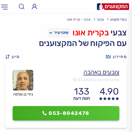
בעלי מקצוע
צבעי
צבעי - קרית אונו
תחום:
אינסטלטור, חשמלאי…
תחום
צבעי
בקרית אונו
עם הפיקוח של המקצוענים
עיר:
תל אביב, חיפה…
עיר
מחירון
מיון
צובעים באהבה
נבדק לאחרונה ב-
12.07.2026
133
4.90
גילי בן שלמה
חוות דעת
053-8042478