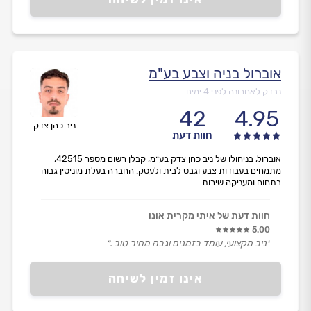
אוברול בניה וצבע בע"מ
נבדק לאחרונה לפני 4 ימים
42
4.95
ניב כהן צדק
חוות דעת
אוברול, בניהולו של ניב כהן צדק בע״מ, קבלן רשום מספר 42515,
מתמחים בעבודות צבע וגבס לבית ולעסק. החברה בעלת מוניטין גבוה
בתחום ומעניקה שירות...
חוות דעת של איתי מקרית אונו
5.00
״ניב מקצועי, עומד בזמנים וגבה מחיר טוב .״
אינו זמין לשיחה