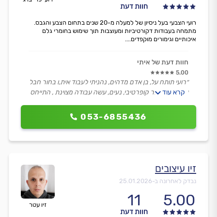
חוות דעת
רועי הצבעי בעל ניסיון של למעלה מ-20 שנים בתחום הצבע והגבס.
מתמחה בעבודות דקורטיביות ומעוצבות תוך שימוש בחומרי גלם
איכותיים וגימורים מוקפדים....
חוות דעת של איתי
5.00
״רועי תותח על, בן אדם מדהים, נהניתי לעבוד אית,ו בחור חבל
קרא עוד
על הזמן, סופר קופרטיבי, נעים, עשה עבודה מצוינת , התייחס
לכל כל הבקשות שביקשתי, עשה מעבר ואני ממש מבסוט
עליו.״
053-6855436
זיו עיצובים
נבדק לאחרונה ב-
25.01.2026
11
5.00
זיו עטר
חוות דעת