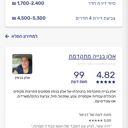
סיוד דירת חדר
₪ 1,700-2,400
צביעת דירת 4 חדרים
₪ 4,500-5,300
למחירון המלא
אלון בנייה מתקדמת
נבדק לאחרונה לפני יומיים
99
4.82
אלון בנימין
חוות דעת
אלון בנייה מתקדמת בהנהלתו של אלון בנימין מספקים פתרונות מקיפים
הכוללים עבודות אקספרס, צבע, שפכטל, סיוד, צביעת בתים/משרדים.
אנו עובדים עם...
חוות דעת של דניאל
5.00
״היה עשר, הגיע עם העובד שלו ועשו עבודה מצוינת.״