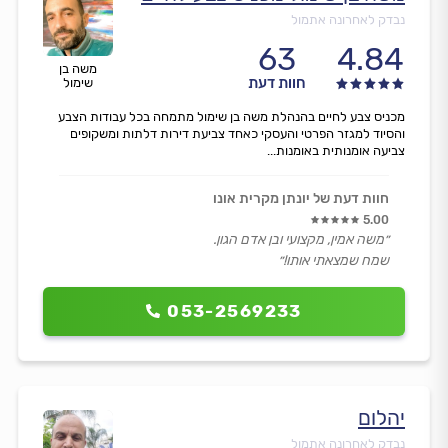
נבדק לאחרונה אתמול
63
4.84
משה בן
חוות דעת
שימול
מכניס צבע לחיים בהנהלת משה בן שימול מתמחה בכל עבודות הצבע
והסיוד למגזר הפרטי והעסקי כאחד צביעת דירות דלתות ומשקופים
צביעה אומנותית באומנות...
חוות דעת של יונתן מקרית אונו
5.00
״משה אמין, מקצועי ובן אדם הגון.
שמח שמצאתי אותו!״
053-2569233
יהלום
נבדק לאחרונה אתמול