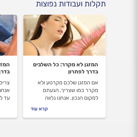
תקלות ועבודות נפוצות
המזגן לא מקרר: כל השלבים
המזג
בדרך לפתרון
בדרך
אם המזגן שלכם מקרטע ולא
צריכ
מקרר כמו שצריך, הגעתם
אנחנ
למקום הנכון. אנחנו נלווה
עד ל
אתכם כל הדרך לפתרון, נסביר
לעשו
קרא עוד
לכם מה כדאי לעשות לפני
מזגני
שמזמינים טכנאי מזגנים ואיך
תיקון
מומלץ להתנהל מולו אם כבר
התשו
מזמינים.