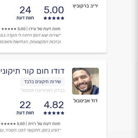
יריב ברקוביץ
24
5.00
חוות דעת
חוות דעת של עידו
5.00
״שירות יוצא דופן! הייתה לי תקלה במ
ובזכות המקצועיות, הנחישות והאכפתי
דודו חום קור תיקוני
נבדק לאחרונה אתמול
דוד אביטבול
22
4.82
חוות דעת
חוות דעת של רוית
5.00
״הגיע בזמן, התקשר לפני, הסביר, עב