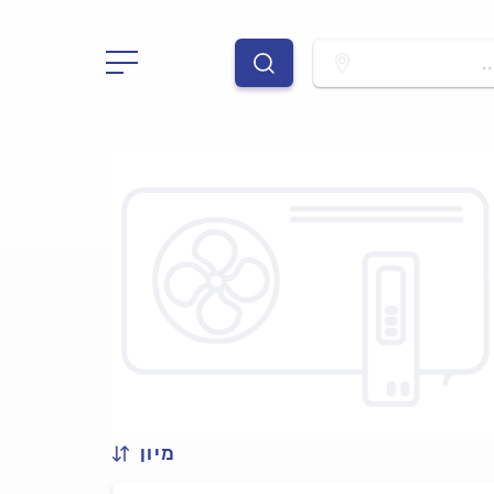
.
מיון