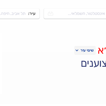
אינסטלטור, חשמלאי...
עיר:
תל אביב, חיפה..
א
וענים