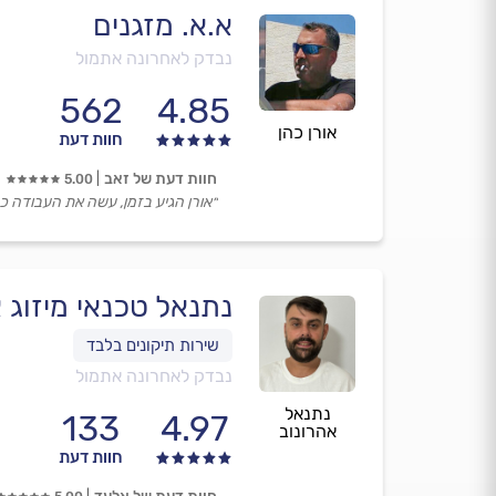
א.א. מזגנים
נבדק לאחרונה אתמול
562
4.85
אורן כהן
חוות דעת
חוות דעת של זאב
5.00
״אורן הגיע בזמן, עשה את העבודה כרא
נתנאל טכנאי מיזוג א
נבדק לאחרונה אתמול
נתנאל
133
4.97
אהרונוב
חוות דעת