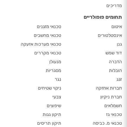
מדריכים
תחומים פופולריים
איטום
טכנאי מזגנים
אינסטלטורים
טכנאי מחשבים
גנן
טכנאי מערכות אזעקה
דוד שמש
טכנאי מקררים
הדברה
מנעולן
הובלות
מסגריות
זגג
נגר
חברות אחזקה
ניקוי שטיחים
חברת ניקיון
צבעי
חשמלאים
שיפוצים
טכנאי גז
תיקון גגות
טכנאי מ. כביסה
תיקון תריסים