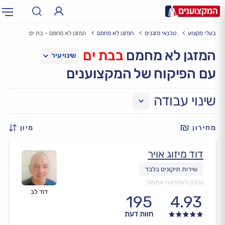
בעלי מקצוע
טכנאי מזגנים
המזגן לא מחמם
המזגן לא מחמם - בת ים
תחום:
אינסטלטור, חשמלאי…
תחום
המזגן לא מחמם
בבת ים
עם הפיקוח של המקצוענים
עיר:
תל אביב, חיפה…
עיר
שינוי עבודה
מחירון
מיון
דוד מיזוג אויר
נבדק לאחרונה אתמול
דוד לב
195
4.93
חוות דעת