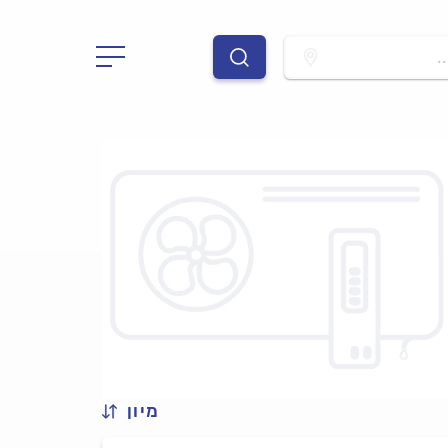
.
מיון