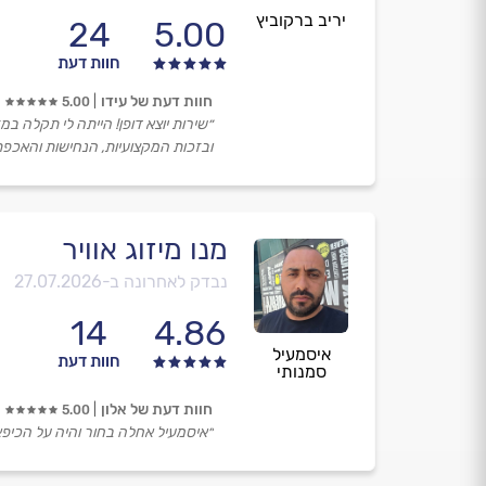
יריב ברקוביץ
24
5.00
חוות דעת
חוות דעת של עידו
5.00
״שירות יוצא דופן! הייתה לי תקלה במ
ובזכות המקצועיות, הנחישות והאכפתי
מנו מיזוג אוויר
נבדק לאחרונה ב-
27.07.2026
14
4.86
איסמעיל
חוות דעת
סמנותי
חוות דעת של אלון
5.00
״איסמעיל אחלה בחור והיה על הכיפא