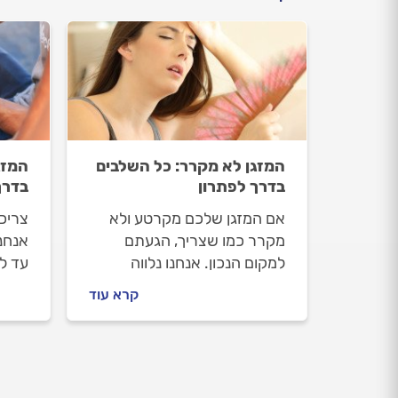
המזגן לא מקרר: כל השלבים
המזג
בדרך לפתרון
בדרך
אם המזגן שלכם מקרטע ולא
צריכ
מקרר כמו שצריך, הגעתם
אנחנ
למקום הנכון. אנחנו נלווה
עד ל
אתכם כל הדרך לפתרון, נסביר
לעשו
קרא עוד
לכם מה כדאי לעשות לפני
מזגני
שמזמינים טכנאי מזגנים ואיך
תיקון
מומלץ להתנהל מולו אם כבר
התשו
מזמינים.