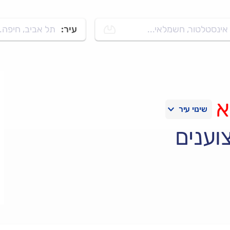
אינסטלטור, חשמלאי...
עיר:
תל אביב, חיפה..
א
וענים