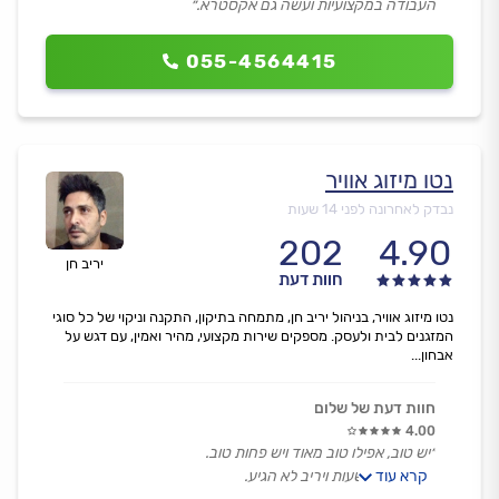
העבודה במקצועיות ועשה גם אקסטרא.״
055-4564415
נטו מיזוג אוויר
נבדק לאחרונה לפני 14 שעות
202
4.90
יריב חן
חוות דעת
נטו מיזוג אוויר, בניהול יריב חן, מתמחה בתיקון, התקנה וניקוי של כל סוגי
המזגנים לבית ולעסק. מספקים שירות מקצועי, מהיר ואמין, עם דגש על
אבחון...
חוות דעת של שלום
4.00
״יש טוב, אפילו טוב מאוד ויש פחות טוב.
קרא עוד
קבענו טווח שעות ויריב לא הגיע.