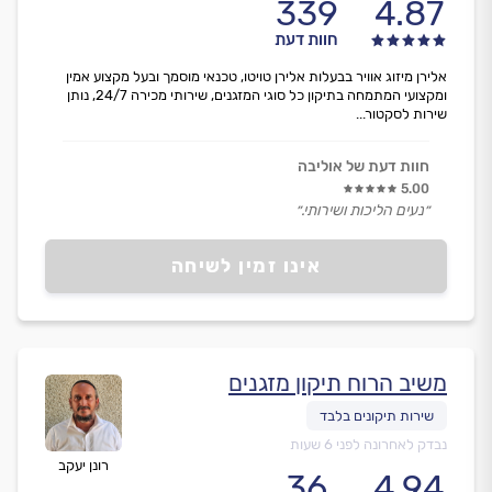
339
4.87
חוות דעת
אלירן מיזוג אוויר בבעלות אלירן טויטו, טכנאי מוסמך ובעל מקצוע אמין
ומקצועי המתמחה בתיקון כל סוגי המזגנים, שירותי מכירה 24/7, נותן
שירות לסקטור...
חוות דעת של אוליבה
5.00
״נעים הליכות ושירותי.״
אינו זמין לשיחה
משיב הרוח תיקון מזגנים
נבדק לאחרונה לפני 6 שעות
רונן יעקב
36
4.94