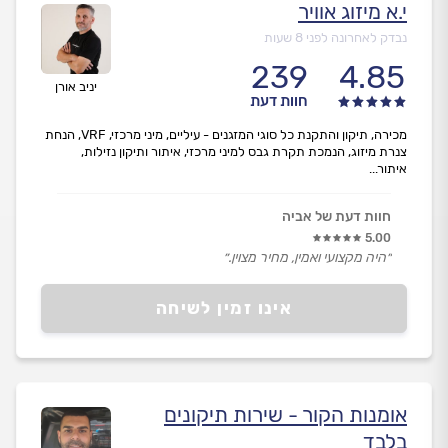
י.א מיזוג אוויר
נבדק לאחרונה לפני 8 שעות
239
4.85
יניב אורן
חוות דעת
מכירה, תיקון והתקנת כל סוגי המזגנים - עיליים, מיני מרכזי, VRF, הנחת
צנרת מיזוג, הנמכת תקרת גבס למיני מרכזי, איתור ותיקון נזילות,
איתור...
חוות דעת של אביה
5.00
״היה מקצועי ואמין, מחיר מצוין.״
אינו זמין לשיחה
אומנות הקור - שירות תיקונים
בלבד