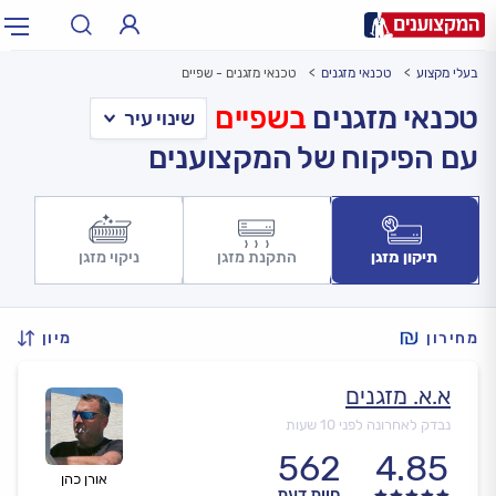
בעלי מקצוע
טכנאי מזגנים
טכנאי מזגנים - שפיים
תחום:
אינסטלטור, חשמלאי…
תחום
טכנאי מזגנים
בשפיים
עם הפיקוח של המקצוענים
עיר:
תל אביב, חיפה…
עיר
תיקון מזגן
התקנת מזגן
ניקוי מזגן
מחירון
מיון
א.א. מזגנים
נבדק לאחרונה לפני 10 שעות
562
4.85
אורן כהן
חוות דעת