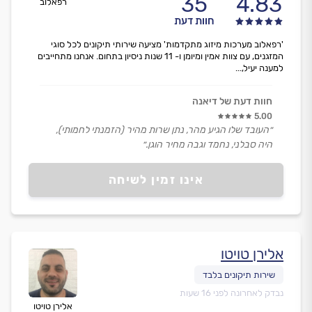
35
4.83
רפאלוב
חוות דעת
'רפאלוב מערכות מיזוג מתקדמות' מציעה שירותי תיקונים לכל סוגי
המזגנים, עם צוות אמין ומיומן ו- 11 שנות ניסיון בתחום. אנחנו מתחייבים
למענה יעיל,...
חוות דעת של דיאנה
5.00
״העובד שלו הגיע מהר, נתן שרות מהיר (הזמנתי לחמותי),
היה סבלני, נחמד וגבה מחיר הוגן.״
אינו זמין לשיחה
אלירן טויטו
נבדק לאחרונה לפני 16 שעות
אלירן טויטו