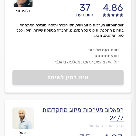
37
4.86
גל נינהוף
חוות דעת
airbander מערכות מיזוג אוויר, היא חברה ותיקה ומובילה המתמחה
בתחום התקנת ותיקוני כל המזגנים. החברה מספקת שירותי תיקון לכל
סוגי המזגנים, מיני...
חוות דעת של רות
5.00
״גל היה מקצועי ונחמד. ממליצה בחום!״
אינו זמין לשיחה
רפאלוב מערכות מיזוג מתקדמות
24/7
נבדק לאחרונה אתמול
רפאל