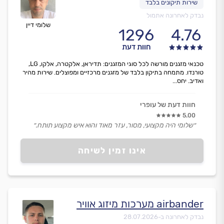
נבדק לאחרונה אתמול
שלומי דיין
1296
4.76
חוות דעת
טכנאי מזגנים מורשה לכל סוגי המזגנים: תדיראן, אלקטרה, אלקו, LG,
טורנדו. מתמחה בתיקון בלבד של מזגנים מרכזיים ומפוצלים. שירות מהיר
ואדיב. יחס...
חוות דעת של עופרי
5.00
״שלומי היה מקצועי, מסור, עזר מאוד והוא איש מקצוע תותח.״
אינו זמין לשיחה
airbander מערכות מיזוג אוויר
נבדק לאחרונה ב-
28.07.2026