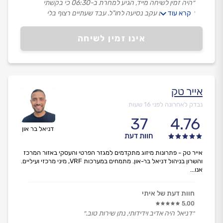
״היה זמין לשיחה מייד, הגיע למחרת ב-06:30 כי בקשתי
קרא עוד
שיבוא מוקדם עקב נסיעה לחו"ל. עבד שעתיים רצוף בלי
הפסקות או מנוחה והשלים את העבודה והניקיון. הכל בחיוך
ורוח טובה והמחיר בהחלט סביר.״
אינו זמין לשיחה
אייר טק
נבדק לאחרונה לפני 16 שעות
37
4.76
דניאל בר און
חוות דעת
אייר טק - פתרונות מיזוג מתקדמים למגזר הפרטי והעסקי באזור המרכז
והשרון בניהול דניאל בר-און. מתמחים במערכות VRF, מיני מרכזי ועיליים.
אנו...
חוות דעת של איתי
5.00
״דניאל היה אדיב וידידותי, נתן שירות טוב.״