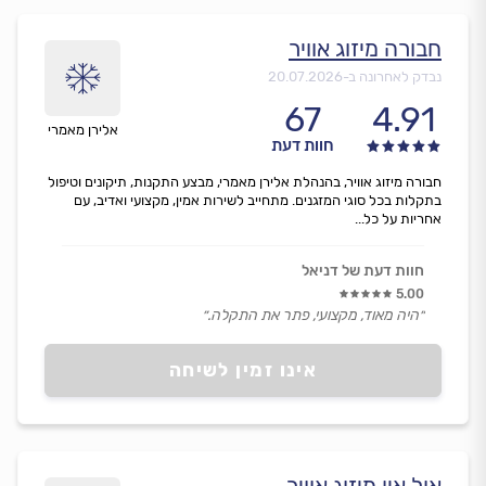
חבורה מיזוג אוויר
נבדק לאחרונה ב-
20.07.2026
67
4.91
אלירן מאמרי
חוות דעת
חבורה מיזוג אוויר, בהנהלת אלירן מאמרי, מבצע התקנות, תיקונים וטיפול
בתקלות בכל סוגי המזגנים. מתחייב לשירות אמין, מקצועי ואדיב, עם
אחריות על כל...
חוות דעת של דניאל
5.00
״היה מאוד, מקצועי, פתר את התקלה.״
אינו זמין לשיחה
אול אין מיזוג אוויר