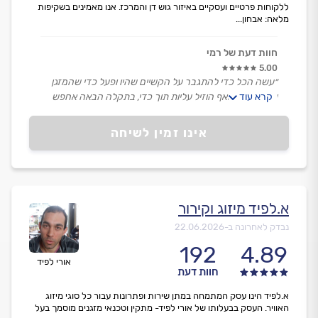
ללקוחות פרטיים ועסקיים באיזור גוש דן והמרכז. אנו מאמינים בשקיפות
מלאה: אבחון...
חוות דעת של רמי
5.00
״עשה הכל כדי להתגבר על הקשיים שהיו ופעל כדי שהמזגן
קרא עוד
יחזור לפעול ואף הוזיל עליות תוך כדי, בתקלה הבאה אחפש
רק אותו ואף אמליץ עליו לאחרים הוא ממש מצוין.״
אינו זמין לשיחה
א.לפיד מיזוג וקירור
נבדק לאחרונה ב-
22.06.2026
192
4.89
אורי לפיד
חוות דעת
א.לפיד הינו עסק המתמחה במתן שירות ופתרונות עבור כל סוגי מיזוג
האוויר. העסק בבעלותו של אורי לפיד- מתקין וטכנאי מזגנים מוסמך בעל