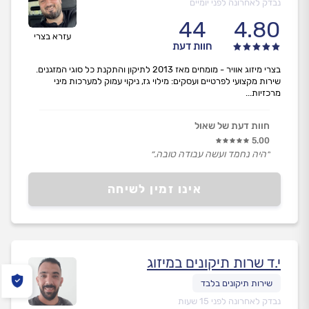
נבדק לאחרונה לפני יומיים
44
4.80
עזרא בצרי
חוות דעת
בצרי מיזוג אוויר - מומחים מאז 2013 לתיקון והתקנת כל סוגי המזגנים.
שירות מקצועי לפרטיים ועסקים: מילוי גז, ניקוי עמוק למערכות מיני
מרכזיות...
חוות דעת של שאול
5.00
״היה נחמד ועשה עבודה טובה.״
אינו זמין לשיחה
י.ד שרות תיקונים במיזוג
נבדק לאחרונה לפני 15 שעות