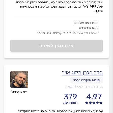
איירולייט מיזוג אוויר בהנהלת ארטיום קוגן, מתמחה במזגן מיני מרכזי,
עילי, VRF וצ`ילרים. מכירה, התקנה ותיקון כל סוגי המזגנים, איתור
ותיקון...
חוות דעת של רומן
5.00
״הגיע בזמן ועשה עבודה מקצועית, היה מצוין.״
אינו זמין לשיחה
הדב הלבן מיזוג אויר
נבדק לאחרונה לפני 13 שעות
גיא בן שימול
379
4.97
חוות דעת
עם מעל 15 שנות ניסיון, אנו מספקים שירותי תיקון מזגנים מתקדמים