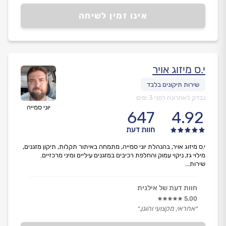
אינו זמין לשיחה
י.ס מיזוג אויר
נבדק לאחרונה לפני 3 ימים
יוני סמייה
647
4.92
חוות דעת
י.ס מיזוג אויר, בהנהלת יוני סמייה, מתמחה באיתור תקלות, תיקון מזגנים,
מילוי גז, ניקוי עמוק והחלפת רכיבים במזגנים עיליים ומיני מרכזיים.
שירות...
חוות דעת של אילנית
5.00
״אחראי, מקצועי והוגן.״