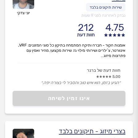
יוני צדקי
נבדק לאחרונה לפני 9 שעות
212
4.75
חוות דעת
אומנות הקור - חברה ותיקה המתמחה בתיקון כל סוגי המזגנים: VRF,
אינוורטר, צ`ילרים ושירותי מילוי גז. שירות מקצועי, מהיר ואמין עם
פתרונות מיזוג...
חוות דעת של ברנר
5.00
״הגיע בזמן, הוא איש טוב והסביר לי בצורה יפה.״
אינו זמין לשיחה
בצרי מיזוג - תיקונים בלבד