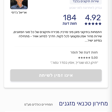
נבדק לאחרונה לפני שבוע
אריאל ג'רפי
184
4.92
חוות דעת
התמחות בתיקוני מזגן מיני מרכזי, מכירה ותיקונים של כל סוגי המזגנים,
שירות מהיר אמין ומקצועי לכל לקוח. הדרך למיזוג אוויר - מתחילה
במיזוג ישיר....
חוות דעת של תומר
5.00
״תיקן כמו שצריך, אמין בסדר גמור.״
אינו זמין לשיחה
מחירון טכנאי מזגנים
המחירים כוללים מע”מ