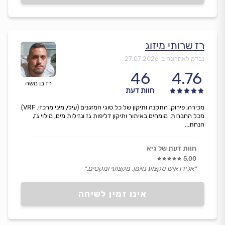
רז שרותי מיזוג
נבדק לאחרונה ב-
27.07.2026
46
4.76
רז בן משה
חוות דעת
מכירה, פירוק, התקנה ותיקון של כל סוגי המזגנים (עילי, מיני מרכזי, VRF)
מכל החברות. מומחים באיתור ותיקון דליפות גז ונזילות מים, מילוי גז,
הנחת...
חוות דעת של גיא
5.00
״אלירן איש מקצוע נאמן, מקצועי ומקסים.״
אינו זמין לשיחה