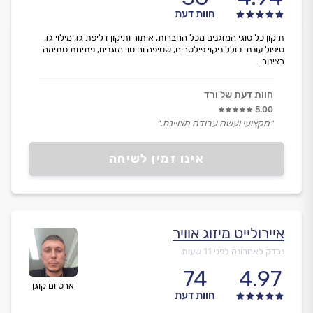
חוות דעת
תיקון כל סוגי המזגנים מכל החברות, איתור ותיקון דליפת גז, מילוי גז,
טיפול עונתי כולל ניקוי פילטרים, שטיפה וחיטוי מזגנים, פתיחת סתימה
בצינור...
חוות דעת של ורד
5.00
״מקצועי ועשה עבודה מצויינת.״
אינו זמין לשיחה
איירולייט מיזוג אוויר
נבדק לאחרונה לפני 11 שעות
74
4.97
ארטיום קוגן
חוות דעת