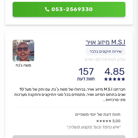
קורה.
למחרת הוא שלח את בנו, שהגיע בזמן ופתר את הבעיה
053-2569330
(החלפת הקבל של המדחס) בפחות מחצי שעה.
הגיע בלי סולם (מוזר), נתתי לו סולם.
חייב אותי בסכום מופרך לטעמי.
לדעתי היה צריך לגבות פחות.״
M.S.I מיזוג אויר
נבדק לאחרונה לפני יומיים
משה ג'נח
157
4.85
חוות דעת
חברתנו M.S.I מיזוג אוויר, בניהולו של משה ג`נח, עם ותק של מעל 10
שנים בתחום המיזוג אוויר, מתמחים בכל סוגי התיקונים והתקנת מערכות
מיני מרכזיות...
חוות דעת של יוסי משפיים
5.00
״איש נחמד ובעל מקצוע מעולה.״