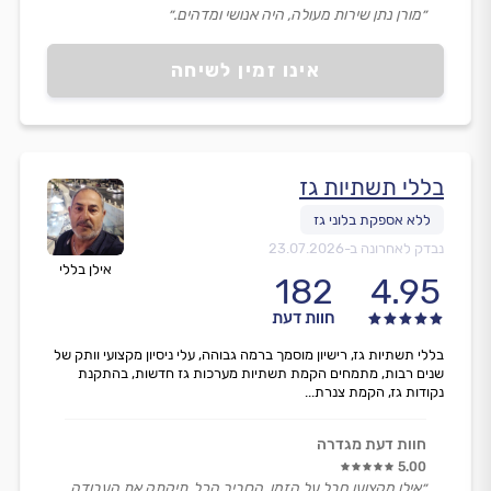
״מורן נתן שירות מעולה, היה אנושי ומדהים.״
אינו זמין לשיחה
בללי תשתיות גז
נבדק לאחרונה ב-
23.07.2026
אילן בללי
182
4.95
חוות דעת
בללי תשתיות גז, רישיון מוסמך ברמה גבוהה, עלי ניסיון מקצועי וותק של
שנים רבות, מתמחים הקמת תשתיות מערכות גז חדשות, בהתקנת
נקודות גז, הקמת צנרת...
חוות דעת מגדרה
5.00
״אילן מקצוען חבל על הזמן, הסביר הכל, תיקתק את העבודה,