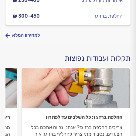
איתור ותיקון דליפת גז
₪ 250-400
החלפת ברז גז
₪ 300-450
למחירון המלא
תקלות ועבודות נפוצות
החלפת ברז גז: כל השלבים עד לפתרון
ריח ג
צריכים החלפת ברז גז? אנחנו נלווה אתכם בכל
מריחי
הצעדים. נסביר מתי צריך להחליף ברז גז, איך
הנכון