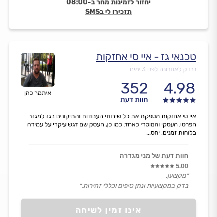
יחזור לזמינות מחר ב-08:00
תזכירו לי בSMS
טכנאי גז - איי סי אחזקות
נבדק לאחרונה לפני 3 ימים
352
4.98
איתמר כהן
חוות דעת
איי סי אחזקות מספקת את כל שירותי העבודות והתיקונים בגז למגזר
הפרטי, העסקי והמוסדי כאחד. כמו כן, העסק שם דגש עיקרי על עמידה
בלוחות זמנים, יחס...
חוות דעת של מני מגדרה
5.00
״מקצוען.
בדק במקצועיות ונתן טיפים וכללי זהירות.״
אינו זמין לשיחה