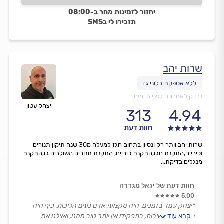
יחזור לזמינות מחר ב-08:00
תזכירו לי בSMS
שרות יהב
נבדק לאחרונה לפני 3 ימים
יצחק עטון
313
4.94
חוות דעת
שרות יהב וותר רק ונסיון בתחום הגז למעלה מ30 שנה תיקון תנורים
וכיריים,התקנת חגז,התקנת כיריים, התקנת תנורים משולבים גז,התקנת
מנגלים,בדיקת...
חוות דעת של יגאל מגדרה
5.00
״יצחק עמד בזמנים, היה מקצועי, אדם נעים הליכות, כיף היה
קרא עוד
לקבל ממנו שירות, בתפקידו אין יותר טוב ממנו, ואצלנו אם