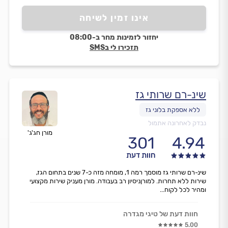
מישהו ירצה אני אמליץ עליו.״
אינו זמין לשיחה
יחזור לזמינות מחר ב-08:00
תזכירו לי בSMS
שינ-רם שרותי גז
נבדק לאחרונה אתמול
מורן חג'ג'
301
4.94
חוות דעת
שינ-רם שרותי גז מוסמך רמה 1, מומחה מזה כ-7 שנים בתחום הגז,
שירות ללא תחרות. למורןניסיון רב בעבודה. מורן מעניק שירות מקצועי
ומהיר לכל לקוח...
חוות דעת של טיגי מגדרה
5.00