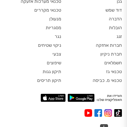
גנן
טכנאי מערכות אזעקה
דוד שמש
טכנאי מקררים
הדברה
מנעולן
הובלות
מסגריות
זגג
נגר
חברות אחזקה
ניקוי שטיחים
חברת ניקיון
צבעי
חשמלאים
שיפוצים
טכנאי גז
תיקון גגות
טכנאי מ. כביסה
תיקון תריסים
הורידו את
האפליקציה שלנו