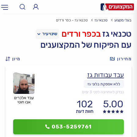
בעלי מקצוע
טכנאי גז
טכנאי גז - כפר ורדים
תחום:
אינסטלטור, חשמלאי…
תחום
טכנאי גז
בכפר ורדים
עם הפיקוח של המקצוענים
עיר:
תל אביב, חיפה…
עיר
מחירון
מיון
עבד עבודות גז
נבדק לאחרונה לפני 3 ימים
עבד אלכרים
102
5.00
אבו חוטי
חוות דעת
053-5259761