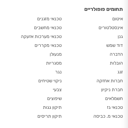
תחומים פופולריים
איטום
טכנאי מזגנים
אינסטלטורים
טכנאי מחשבים
גנן
טכנאי מערכות אזעקה
דוד שמש
טכנאי מקררים
הדברה
מנעולן
הובלות
מסגריות
זגג
נגר
חברות אחזקה
ניקוי שטיחים
חברת ניקיון
צבעי
חשמלאים
שיפוצים
טכנאי גז
תיקון גגות
טכנאי מ. כביסה
תיקון תריסים