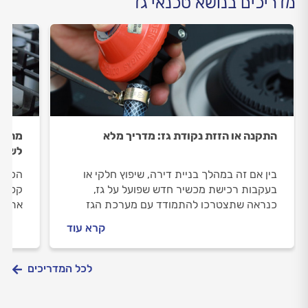
מדריכים בנושא טכנאי גז
התקנה או הזזת נקודת גז: מדריך מלא
מתחזק
לשמיר
בין אם זה במהלך בניית דירה, שיפוץ חלקי או
הכירי
בעקבות רכישת מכשיר חדש שפועל על גז,
קפדני
כנראה שתצטרכו להתמודד עם מערכת הגז
את הי
בבית. במדריך הבא נסביר מה חשוב לדעת על
ואורך
קרא עוד
התקנת נקודת גז, מה זה הזזה או פיצול נקודת
גז, מה משפיע על מחיר התקנת נקודת גז ואיך
מתנהלים מול טכנאי גז מקצועי?
לכל המדריכים