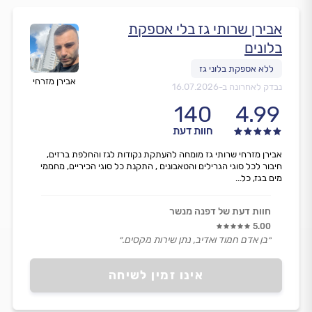
אבירן שרותי גז בלי אספקת
בלונים
אבירן מזרחי
נבדק לאחרונה ב-
16.07.2026
140
4.99
חוות דעת
אבירן מזרחי שרותי גז מומחה להעתקת נקודות לגז והחלפת ברזים,
חיבור לכל סוגי הגרילים והטאבונים , התקנת כל סוגי הכיריים, מחממי
מים בגז, כל...
חוות דעת של דפנה מנשר
5.00
״בן אדם חמוד ואדיב, נתן שירות מקסים.״
אינו זמין לשיחה