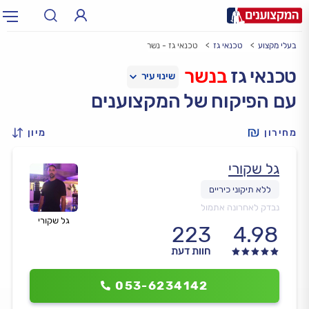
בעלי מקצוע
טכנאי גז
טכנאי גז - נשר
תחום:
אינסטלטור, חשמלאי…
תחום
טכנאי גז
בנשר
עם הפיקוח של המקצוענים
עיר:
תל אביב, חיפה…
עיר
מחירון
מיון
גל שקורי
נבדק לאחרונה אתמול
גל שקורי
223
4.98
חוות דעת
053-6234142