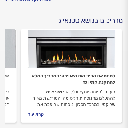
מדריכים בנושא טכנאי גז
לחמם את הבית ואת האווירה: המדריך המלא
החלפת
להתקנת קמין גז
מעבר להיותו פונקציונלי, הרי שאי אפשר
בין א
להתעלם מהנוכחות הקסומה והמורגשת מאוד
או פש
של קמין במרכז הסלון. נוכחות שהופכת את
המדרי
המבנה מאוסף של קירות ואריחים לבית במלוא
החלטו
קרא עוד
מובן המילה. מה כדאי לדעת לפני? לפניכם
מדריך שיגרום לכם להתחמם בסטייל.