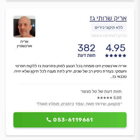
אריק שרותי גז
נבדק לאחרונה אתמול
אריה
382
4.95
אורנשטיין
חוות דעת
אריה אורנשטיין הינו מומחה בכל הנוגע למתן פתרונות גז ללקוח הפרטי
והעסקי. בעזרת ניסיון רב של שנים, יודע לתת מענה לכל תיקון שלא יהיה.
טכנאי גז...
חוות דעת של טל מנשר
5.00
״מקצוען, שירותי מאוד, עומד בזמנים, מומלץ מאוד!״
053-6119661