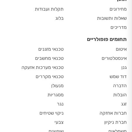
מחירונים
תקלות ועבודות
שאלות ותשובות
בלוג
מדריכים
תחומים פופולריים
איטום
טכנאי מזגנים
אינסטלטורים
טכנאי מחשבים
גנן
טכנאי מערכות אזעקה
דוד שמש
טכנאי מקררים
הדברה
מנעולן
הובלות
מסגריות
זגג
נגר
חברות אחזקה
ניקוי שטיחים
חברת ניקיון
צבעי
חשמלאים
שיפוצים