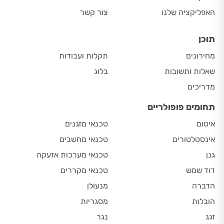
האפליקציה שלנו
צור קשר
תוכן
מחירונים
תקלות ועבודות
שאלות ותשובות
בלוג
מדריכים
תחומים פופולריים
איטום
טכנאי מזגנים
אינסטלטורים
טכנאי מחשבים
גנן
טכנאי מערכות אזעקה
דוד שמש
טכנאי מקררים
הדברה
מנעולן
הובלות
מסגריות
זגג
נגר