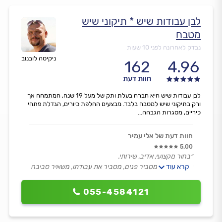
לבן עבודות שיש * תיקוני שיש
מטבח
נבדק לאחרונה לפני 10 שעות
ניקיטה לובנוב
162
4.96
חוות דעת
לבן עבודות שיש היא חברה בעלת ותק של מעל 19 שנה, המתמחה אך
ורק בתיקוני שיש למטבח בלבד. מבצעים החלפת כיורים, הגדלת פתחי
כיריים, מסגרות הגבהה...
חוות דעת של אלי עמיר
5.00
״בחור מקצועי, אדיב, שירותי.
קרא עוד
עובד מסודר, מסביר פנים, מסביר את עבודתו, משאיר סביבה
נקייה גם בתום העבודה.
אני מרוצה מאוד, תודה.״
055-4584121