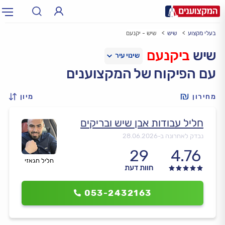
בעלי מקצוע
שיש
שיש - יקנעם
תחום:
אינסטלטור, חשמלאי…
תחום
שיש
ביקנעם
עם הפיקוח של המקצוענים
עיר:
תל אביב, חיפה…
עיר
מחירון
מיון
חליל עבודות אבן שיש ובריקים
נבדק לאחרונה ב-
28.06.2026
29
4.76
חליל חגאזי
חוות דעת
053-2432163