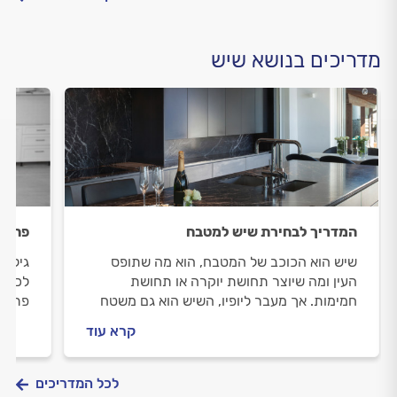
מדריכים בנושא שיש
המדריך לבחירת שיש למטבח
פתח ה
שיש הוא הכוכב של המטבח, הוא מה שתופס
גילית
העין ומה שיוצר תחושת יוקרה או תחושת
לכירי
חמימות. אך מעבר ליופיו, השיש הוא גם משטח
פתרונ
עבודה פרקטי, ולכן חשוב שתכירו את
מה בט
קרא עוד
תכונותיהם של משטחי השיש השונים לפני
וחשמל
ההתקנה
לכל המדריכים