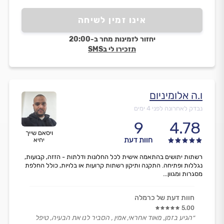
אינו זמין לשיחה
יחזור לזמינות מחר ב-20:00
תזכירו לי בSMS
ו.ה אלומיניום
נבדק לאחרונה לפני 4 ימים
9
4.78
ויסאם שייך
חוות דעת
יחיא
רשתות יתושים בהתאמה אישית לכל החלונות ודלתות - הזזה, קבועות,
נגללות ופתיחה. התקנה ותיקון רשתות קרועות או בלויות, כולל החלפת
מסגרות ומגוון...
חוות דעת של כרמלה
5.00
״הגיע בזמן, מאוד אחראי, אמין , הסביר לנו את הבעיה, טיפל