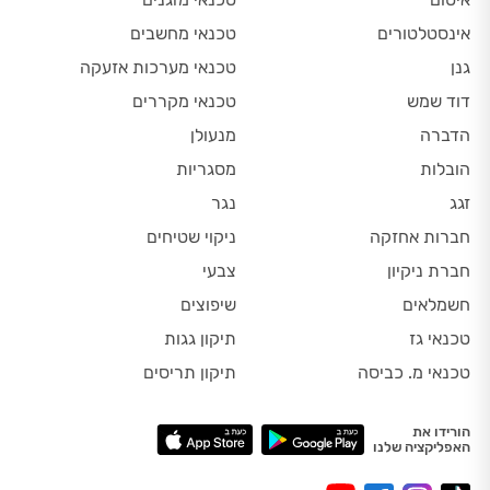
אינסטלטורים
טכנאי מחשבים
גנן
טכנאי מערכות אזעקה
דוד שמש
טכנאי מקררים
הדברה
מנעולן
הובלות
מסגריות
זגג
נגר
חברות אחזקה
ניקוי שטיחים
חברת ניקיון
צבעי
חשמלאים
שיפוצים
טכנאי גז
תיקון גגות
טכנאי מ. כביסה
תיקון תריסים
הורידו את
האפליקציה שלנו