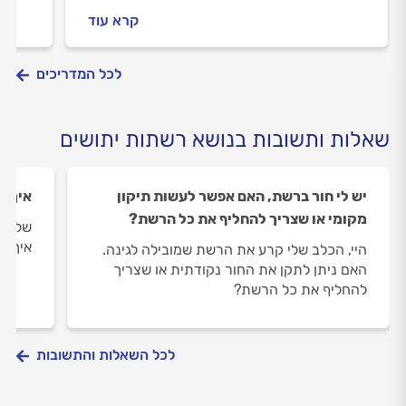
פתח ייעודי שיאפשר להם לצאת ולהיכנס
אורך 
קרא עוד
בבטחה. אילו סוגי רשתות מתאימות לדלת, מתי
כתוצא
כדאי לשקול דלת וילון, מה כולל תהליך ההתקנה
שצריך
ואילו תוספות יהפכו את הדלת להרבה יותר
לכל המדריכים
יעילה? כל התשובות, במדריך שלפניכם.
שאלות ותשובות בנושא רשתות יתושים
יש לי חור ברשת, האם אפשר לעשות תיקון
איך מ
מקומי או שצריך להחליף את כל הרשת?
שלום,
איך א
היי, הכלב שלי קרע את הרשת שמובילה לגינה.
האם ניתן לתקן את החור נקודתית או שצריך
להחליף את כל הרשת?
לכל השאלות והתשובות