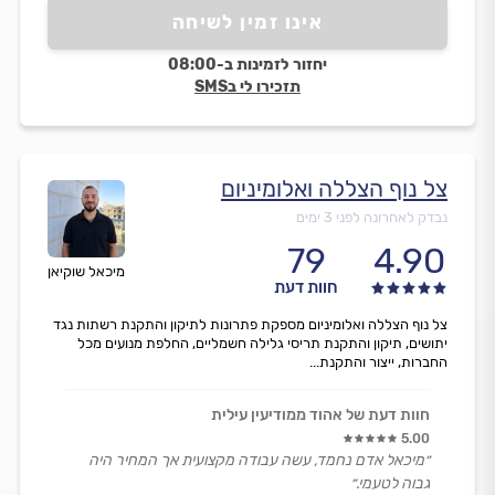
אינו זמין לשיחה
יחזור לזמינות ב-08:00
תזכירו לי בSMS
צל נוף הצללה ואלומיניום
נבדק לאחרונה לפני 3 ימים
79
4.90
מיכאל שוקיאן
חוות דעת
צל נוף הצללה ואלומיניום מספקת פתרונות לתיקון והתקנת רשתות נגד
יתושים, תיקון והתקנת תריסי גלילה חשמליים, החלפת מנועים מכל
החברות, ייצור והתקנת...
חוות דעת של אהוד ממודיעין עילית
5.00
״מיכאל אדם נחמד, עשה עבודה מקצועית אך המחיר היה
גבוה לטעמי.״