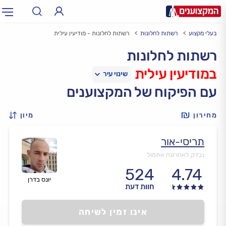
בעלי מקצוע
רשתות לחלונות
רשתות לחלונות - מודיעין עילית
תחום:
אינסטלטור, חשמלאי…
תחום
רשתות לחלונות
במודיעין עילית
עיר:
תל אביב, חיפה…
עיר
עם הפיקוח של המקצוענים
מחירון
מיון
תריסי-אור
נבדק לאחרונה אתמול
524
4.74
יונס בדרן
חוות דעת
אינו זמין לשיחה