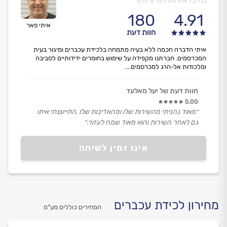
נבדק לאחרונה לפני 3 ימים
180
4.91
איתי פאר
חוות דעת
איתי הדברה חכמה ללא בעיה מתמחה בלכידת עכברים ומיגור בעית
המכרסמים. חברתנו מקפידה על שימוש בחומרים ידידותיים לסביבה
ומלכודות אל-הרג למכרסמים....
חוות דעת של יעל מאלעד
5.00
״מאוד נהניתי מהשירות שלו ומהאדיבות שלו ,התייעצתי איתו
גם לאחר השירות והוא מאוד שמח לעזור.״
אינו זמין לשיחה
מחירון לכידת עכברים
המחירים כוללים מע”מ