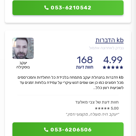
053-6210542
kb הדברות
נבדק לאחרונה אתמול
168
4.99
יעקב
חוות דעת
בוסקילה
kb הדברות בהנהלת יעקב מתמחה בלכידת כל החולדות והמכרסמים
מכל הסוגים כמו כן אנו שמים דגש עיקרי על עמידה בלוחות זמנים עד
לשביעות רצון כלל...
חוות דעת של צבי מאלעד
5.00
״יעקב היה מעולה, מקצועי וזמין.״
053-6206506