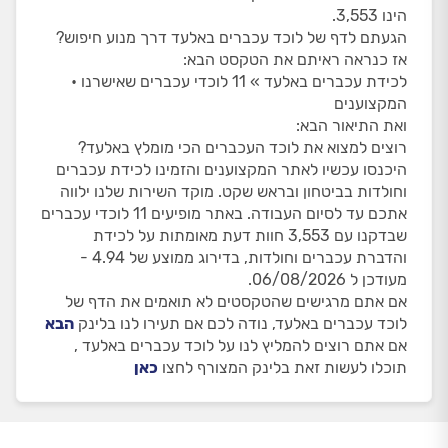
הינו 3,553.
הגעתם לדף של לוכד עכברים באלעד דרך מנוע חיפוש?
אז כנראה ראיתם את הטקסט הבא:
לכידת עכברים באלעד » 11 לוכדי עכברים שאישרנו •
המקצוענים
ואת התיאור הבא:
רוצים למצוא את לוכד העכברים הכי מומלץ באלעד?
היכנסו עכשיו לאתר המקצוענים והזמינו לכידת עכברים
וחולדות בביטחון ובראש שקט. מוקד השירות שלנו ילווה
אתכם עד לסיום העבודה. באתר מופיעים 11 לוכדי עכברים
שבדקנו עם 3,553 חוות דעת מאומתות על לכידת
והדברת עכברים וחולדות, בדירוג ממוצע של 4.94 -
מעודכן ל 06/08/2026.
אם אתם מרגישים שהטקסטים לא תואמים את הדף של
לוכד עכברים באלעד, נודה לכם אם תעירו לנו בלינק
הבא
אם אתם רוצים להמליץ לנו על לוכד עכברים באלעד ,
תוכלו לעשות זאת בלינק המצורף לחצו
כאן