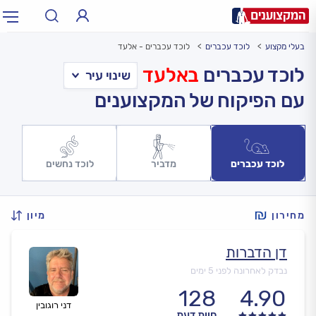
בעלי מקצוע
לוכד עכברים
לוכד עכברים - אלעד
תחום:
אינסטלטור, חשמלאי…
תחום
לוכד עכברים
באלעד
עם הפיקוח של המקצוענים
עיר:
תל אביב, חיפה…
עיר
לוכד עכברים
מדביר
לוכד נחשים
מחירון
מיון
דן הדברות
נבדק לאחרונה לפני 5 ימים
128
4.90
דני רוגובין
חוות דעת