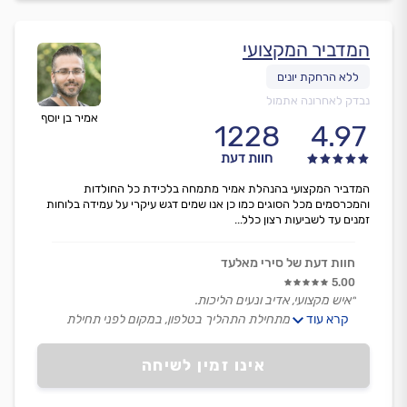
המדביר המקצועי
נבדק לאחרונה אתמול
אמיר בן יוסף
1228
4.97
חוות דעת
המדביר המקצועי בהנהלת אמיר מתמחה בלכידת כל החולדות
והמכרסמים מכל הסוגים כמו כן אנו שמים דגש עיקרי על עמידה בלוחות
זמנים עד לשביעות רצון כלל...
חוות דעת של סירי מאלעד
5.00
״איש מקצועי, אדיב ונעים הליכות.
קרא עוד
מסביר היטב מתחילת התהליך בטלפון, במקום לפני תחילת
העבודה, ועד ההנחיות לאחר התהליך.
מסודר ואמין.
אינו זמין לשיחה
מחירים הוגנים ושירות מצוין, מעבר לעבודה עצמה.
טובת הלקוח חשובה לו בכל פרט, ממליץ עליו בחום!