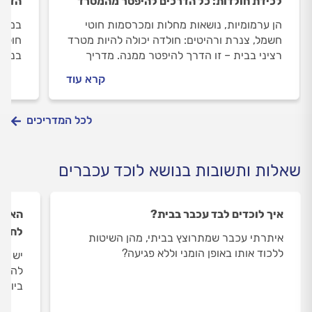
לכידת חולדות: כל הדרכים להיפטר מהמטרד
הדבר
הן ערמומיות, נושאות מחלות ומכרסמות חוטי
במסעד
חשמל, צנרת ורהיטים: חולדה יכולה להיות מטרד
חולדו
רציני בבית – זו הדרך להיפטר ממנה. מדריך
בנושא
מלא ומפורט שמלווה אתכם בכל צעד
המקום
קרא עוד
מונעי
לכל המדריכים
שאלות ותשובות בנושא לוכד עכברים
איך לוכדים לבד עכבר בבית?
האם 
לחול
איתרתי עכבר שמתרוצץ בביתי, מהן השיטות
ללכוד אותו באופן הומני וללא פגיעה?
יש לי
להשתמ
ביותר