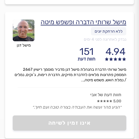
מישל שרותי הדברה ופשפש מיטה
נבדק לאחרונה לפני 4 ימים
מישל דגן
151
4.94
חוות דעת
מישל שרותי הדברה בהנהלת מישל דגן מדביר מוסמך רישיון 2667
המספק פתרונות מלאים להדברת מזיקים, הדברת רימות, ג`וקים, נמלים
/ נמלת האש, פשפש מיטה,...
חוות דעת של אבי
5.00
״הגיע מהר ועשה את העבודה בצורה טובה ועם חיוך.״
אינו זמין לשיחה