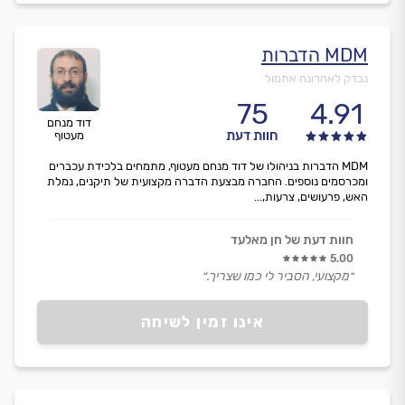
עבודה בוצעה בדירת 5+ חדרים.״
MDM הדברות
נבדק לאחרונה אתמול
75
4.91
דוד מנחם
חוות דעת
מעטוף
MDM הדברות בניהולו של דוד מנחם מעטוף, מתמחים בלכידת עכברים
ומכרסמים נוספים. החברה מבצעת הדברה מקצועית של תיקנים, נמלת
האש, פרעושים, צרעות,...
חוות דעת של חן מאלעד
5.00
״מקצועי, הסביר לי כמו שצריך.״
אינו זמין לשיחה