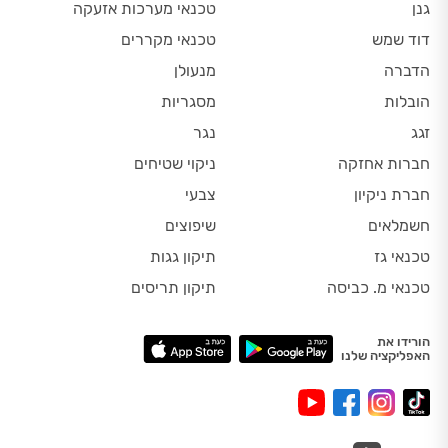
גנן
טכנאי מערכות אזעקה
דוד שמש
טכנאי מקררים
הדברה
מנעולן
הובלות
מסגריות
זגג
נגר
חברות אחזקה
ניקוי שטיחים
חברת ניקיון
צבעי
חשמלאים
שיפוצים
טכנאי גז
תיקון גגות
טכנאי מ. כביסה
תיקון תריסים
הורידו את
האפליקציה שלנו