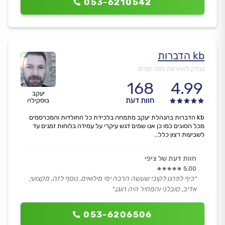
053-6210542
kb הדברות
נבדק לאחרונה לפני יומיים
168
4.99
יעקב
חוות דעת
בוסקילה
kb הדברות בהנהלת יעקב מתמחה בלכידת כל החולדות והמכרסמים
מכל הסוגים כמו כן אנו שמים דגש עיקרי על עמידה בלוחות זמנים עד
לשביעות רצון כלל...
חוות דעת של ציפי
5.00
״כיף לפרגן לקובי שעשה הרבה ימי מילואים, נוסף לזה, מקצועי,
אדיב, סובלני והמחיר היה הוגן.״
053-6206506