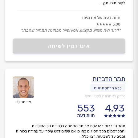
לקוחותינו ותק...
חוות דעת של צח מיפו
5.00
״דרור היה מצויין, מקצוען, אמין ופייר מבחינת המחיר שגובה.״
אינו זמין לשיחה
תמר הדברות
נבדק לאחרונה לפני יומיים
אביתר לוי
553
4.93
חוות דעת
תמר הדברות בהנהלת אביתר מתמחה בלכידת כל החולדות
והמכרסמים מכל הסוגים כמו כן אנו שמים דגש עיקרי על עמידה בלוחות
זמנים עד לשביעות רצון כלל...