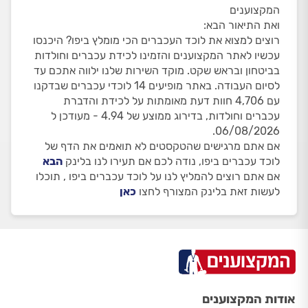
המקצוענים
ואת התיאור הבא:
רוצים למצוא את לוכד העכברים הכי מומלץ ביפו? היכנסו
עכשיו לאתר המקצוענים והזמינו לכידת עכברים וחולדות
בביטחון ובראש שקט. מוקד השירות שלנו ילווה אתכם עד
לסיום העבודה. באתר מופיעים 14 לוכדי עכברים שבדקנו
עם 4,706 חוות דעת מאומתות על לכידת והדברת
עכברים וחולדות, בדירוג ממוצע של 4.94 - מעודכן ל
06/08/2026.
אם אתם מרגישים שהטקסטים לא תואמים את הדף של
לוכד עכברים ביפו, נודה לכם אם תעירו לנו בלינק
הבא
אם אתם רוצים להמליץ לנו על לוכד עכברים ביפו , תוכלו
לעשות זאת בלינק המצורף לחצו
כאן
אודות המקצוענים