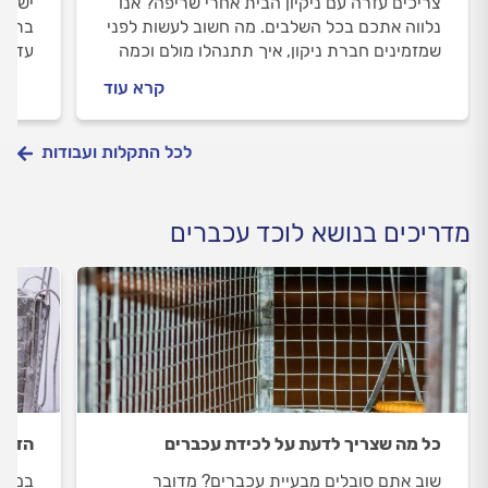
צריכים עזרה עם ניקיון הבית אחרי שריפה? אנו
יש לכ
נלווה אתכם בכל השלבים. מה חשוב לעשות לפני
בתופע
שמזמינים חברת ניקון, איך תתנהלו מולם וכמה
עד לל
עולה ניקיון אחרי שריפה? ריכזנו עבורכם את כל
לפני 
קרא עוד
המידע.
כל הת
לכל התקלות ועבודות
מדריכים בנושא לוכד עכברים
כל מה שצריך לדעת על לכידת עכברים
הדבר
שוב אתם סובלים מבעיית עכברים? מדובר
במסעד