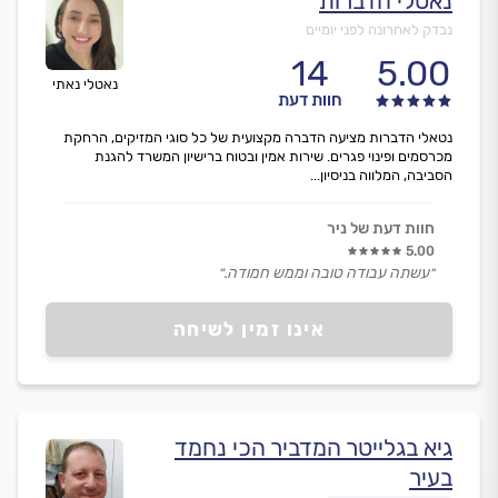
נאטלי הדברות
נבדק לאחרונה לפני יומיים
14
5.00
נאטלי נאתי
חוות דעת
נטאלי הדברות מציעה הדברה מקצועית של כל סוגי המזיקים, הרחקת
מכרסמים ופינוי פגרים. שירות אמין ובטוח ברישיון המשרד להגנת
הסביבה, המלווה בניסיון...
חוות דעת של ניר
5.00
״עשתה עבודה טובה וממש חמודה.״
אינו זמין לשיחה
גיא בגלייטר המדביר הכי נחמד
בעיר