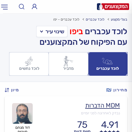
בעלי מקצוע
לוכד עכברים
לוכד עכברים - יפו
תחום:
אינסטלטור, חשמלאי…
תחום
לוכד עכברים
ביפו
עם הפיקוח של המקצוענים
עיר:
תל אביב, חיפה…
עיר
לוכד עכברים
מדביר
לוכד נחשים
מחירון
מיון
MDM הדברות
נבדק לאחרונה לפני יומיים
75
4.91
דוד מנחם
חוות דעת
מעטוף