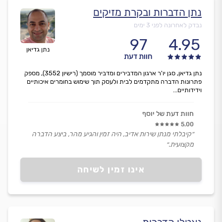
נתן הדברות ובקרת מזיקים
נבדק לאחרונה לפני 3 ימים
97
4.95
נתן גדיאן
חוות דעת
נתן גדיאן, סגן יו'ר ארגון המדבירים ומדביר מוסמך (רישיון 3552), מספק
פתרונות הדברה מתקדמים לבית ולעסק תוך שימוש בחומרים איכותיים
וידידותיים...
חוות דעת של יוסף
5.00
״קיבלתי מנתן שירות אדיב, היה זמין והגיע מהר, ביצע הדברה
מקצועית.״
אינו זמין לשיחה