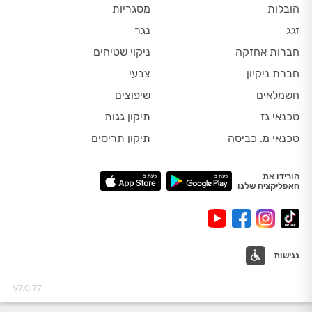
הובלות
מסגריות
זגג
נגר
חברות אחזקה
ניקוי שטיחים
חברת ניקיון
צבעי
חשמלאים
שיפוצים
טכנאי גז
תיקון גגות
טכנאי מ. כביסה
תיקון תריסים
הורידו את
האפליקציה שלנו
נגישות
V7.0.77