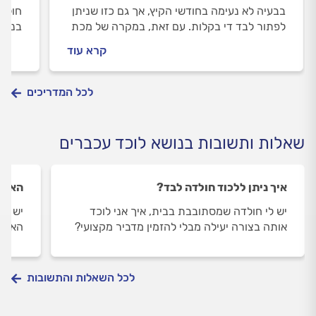
בבעיה לא נעימה בחודשי הקיץ, אך גם כזו שניתן
חולדו
לפתור לבד די בקלות. עם זאת, במקרה של מכת
בנושא
עכברים מומלץ להזמין מדביר מקצועי שימגר את
המקום
קרא עוד
התופעה. קבלו מדריך מלא ומפורט שיעזור לכם
מונעי
להיפטר מהמכרסם
לכל המדריכים
שאלות ותשובות בנושא לוכד עכברים
איך ניתן ללכוד חולדה לבד?
האם י
יש לי חולדה שמסתובבת בבית, איך אני לוכד
יש לי
אותה בצורה יעילה מבלי להזמין מדביר מקצועי?
האם ה
לכל השאלות והתשובות