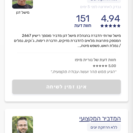
נבדק לאחרונה לפני 5 ימים
מישל דגן
151
4.94
חוות דעת
מישל שרותי הדברה בהנהלת מישל דגן מדביר מוסמך רישיון 2667
המספק פתרונות מלאים להדברת מזיקים, הדברת רימות, ג`וקים, נמלים
/ נמלת האש, פשפש מיטה,...
חוות דעת של נורית מיפו
5.00
״הגיע ממש מהר ועשה עבודה מקצועית.״
אינו זמין לשיחה
המדביר המקצועי