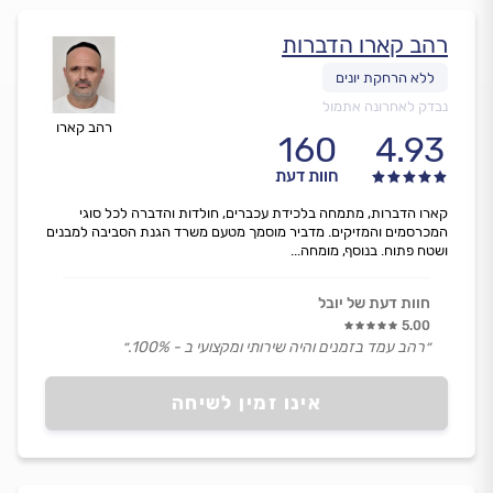
רהב קארו הדברות
נבדק לאחרונה אתמול
רהב קארו
160
4.93
חוות דעת
קארו הדברות, מתמחה בלכידת עכברים, חולדות והדברה לכל סוגי
המכרסמים והמזיקים. מדביר מוסמך מטעם משרד הגנת הסביבה למבנים
ושטח פתוח. בנוסף, מומחה...
חוות דעת של יובל
5.00
״רהב עמד בזמנים והיה שירותי ומקצועי ב - 100%.״
אינו זמין לשיחה