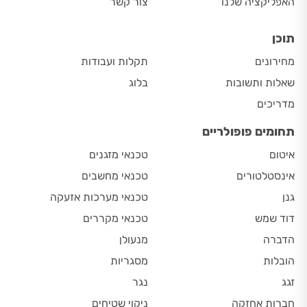
האפליקציה שלנו
צור קשר
תוכן
מחירונים
תקלות ועבודות
שאלות ותשובות
בלוג
מדריכים
תחומים פופולריים
איטום
טכנאי מזגנים
אינסטלטורים
טכנאי מחשבים
גנן
טכנאי מערכות אזעקה
דוד שמש
טכנאי מקררים
הדברה
מנעולן
הובלות
מסגריות
זגג
נגר
חברות אחזקה
ניקוי שטיחים