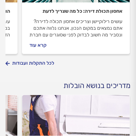
אחסון תכולת דירה: כל מה שצריך לדעת
הובלת
עושים רילוקיישן וצריכים אחסון תכולה לדירה?
עוברי
אתם נמצאים במקום הנכון. אנחנו נלווה אתכם
במקום
ונסביר מה חשוב לבדוק לפני שסוגרים עם חברת
הדרך,
אחסון, איך מומלץ להתנהל מולה וכמה העבודה
שמזמי
קרא עוד
תעלה לכם. התשובות לפניכם
תעלה 
לכל התקלות ועבודות
מדריכים בנושא הובלות