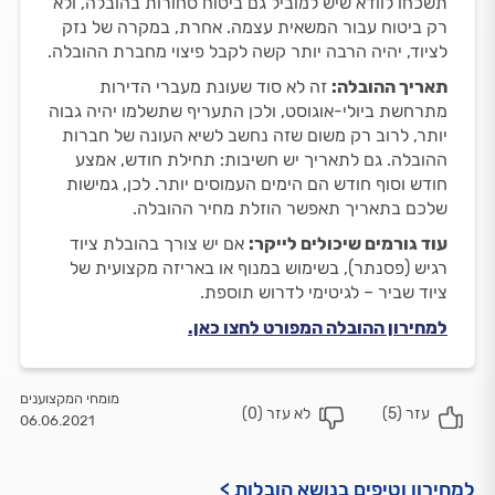
תשכחו לוודא שיש למוביל גם ביטוח סחורות בהובלה, ולא
רק ביטוח עבור המשאית עצמה. אחרת, במקרה של נזק
לציוד, יהיה הרבה יותר קשה לקבל פיצוי מחברת ההובלה.
תאריך ההובלה:
זה לא סוד שעונת מעברי הדירות
מתרחשת ביולי-אוגוסט, ולכן התעריף שתשלמו יהיה גבוה
יותר, לרוב רק משום שזה נחשב לשיא העונה של חברות
ההובלה. גם לתאריך יש חשיבות: תחילת חודש, אמצע
חודש וסוף חודש הם הימים העמוסים יותר. לכן, גמישות
שלכם בתאריך תאפשר הוזלת מחיר ההובלה.
עוד גורמים שיכולים לייקר:
אם יש צורך בהובלת ציוד
רגיש (פסנתר), בשימוש במנוף או באריזה מקצועית של
ציוד שביר – לגיטימי לדרוש תוספת.
למחירון ההובלה המפורט לחצו כאן.
מומחי המקצוענים
עזר (
5
)
לא עזר (
0
)
06.06.2021
למחירון וטיפים בנושא הובלות >