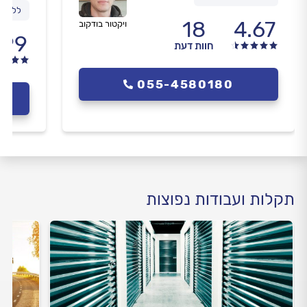
ללא פר
18
4.67
ויקטור בודקוב
.99
חוות דעת
055-4580180
תקלות ועבודות נפוצות