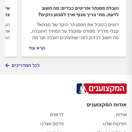
הובלת פסנתר ופריטים כבדים: מה חשוב
איך מ
לדעת, מתי צריך מנוף ואיך למנוע נזקים?
צרים
רוצים להוביל את הפסנתר היקר של סבתא?
העברת
קבלו מדריך מפורט ומוקפד על המחיר ההובלה,
אחת ה
מה חשוב לבדוק לפני שמזמינים הובלה ועל מה
ההובל
לשים דגש ביום ההובלה עצמו?
לעבור
קרא עוד
במדרג
דרך מ
תכנון
לכל המדריכים
יצירת
אודות המקצוענים
אודות
דרושים
הפיקוח שלנו
פרסם אצלנו