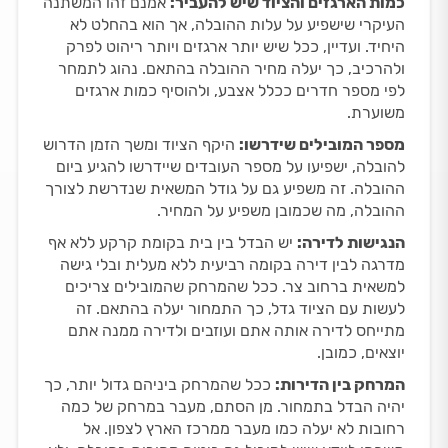
כמות הארגזים והציוד שיש להעביר:
אמנם זהו המשתנה
העיקרי שישפיע על עלות ההובלה, אך הוא בהחלט לא
היחיד. ועדיין, ככל שיש יותר ארגזים ויותר ריהוט לפרק
ולהרכיב, כך יעלה מחיר ההובלה בהתאם. נהוג לתמחר
לפי מספר חדרים ככלל אצבע, ולהוסיף כמות ארגזים
משוערת.
מספר המובילים שידרשו:
היקף הציוד ומשך הזמן הדרוש
להובלה, ישפיעו על מספר העובדים שיידרשו להגיע ביום
ההובלה. זה משפיע גם על גודל המשאית שנדרשת לצורך
ההובלה, מה שכמובן משפיע על המחיר.
הנגישות לדירה:
יש הבדל בין בית בקומת קרקע ללא אף
מדרגה לבין דירה בקומה רביעית ללא מעלית ובלי גישה
למשאית ברחוב צר. ככל שהמרחק שהמובילים צריכים
לעשות עם הציוד גדל, כך התמחור יעלה בהתאם. זה
מתייחס לדירה אותה אתם ועוזבים ולדירה ממנה אתם
יוצאים, כמובן.
המרחק בין הדירות:
ככל שהמרחק ביניהם גדול יותר, כך
יהיה הבדל בתמחור. מן הסתם, מעבר במרחק של כמה
רחובות לא יעלה כמו מעבר ממרכז הארץ לצפון. אל