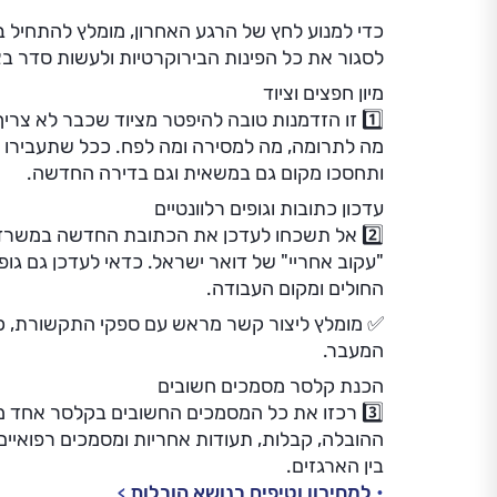
כדי למנוע לחץ של הרגע האחרון, מומלץ להתחיל ב
לסגור את כל הפינות הבירוקרטיות ולעשות סדר בצ
מיון חפצים וציוד
1️⃣ זו הזדמנות טובה להיפטר מציוד שכבר לא צר
מה לתרומה, מה למסירה ומה לפח. ככל שתעבירו פח
ותחסכו מקום גם במשאית וגם בדירה החדשה.
עדכון כתובות וגופים רלוונטיים
2️⃣ אל תשכחו לעדכן את הכתובת החדשה במשרד 
"עקוב אחריי" של דואר ישראל. כדאי לעדכן גם גו
החולים ומקום העבודה.
✅ מומלץ ליצור קשר מראש עם ספקי התקשורת, 
המעבר.
הכנת קלסר מסמכים חשובים
3️⃣ רכזו את כל המסמכים החשובים בקלסר אחד מ
ההובלה, קבלות, תעודות אחריות ומסמכים רפואיים
בין הארגזים.
למחירון וטיפים בנושא הובלות