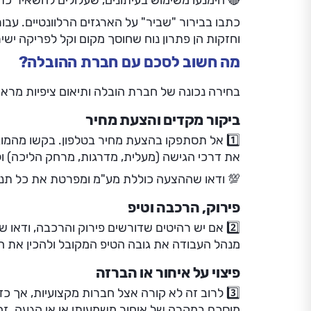
🔴 הימנעו משימוש בעיתונים, שעלולים להשאיר כתמ
כתבו בבירור "שביר" על הארגזים הרלוונטיים. עבור
וחזקות הן פתרון נוח שחוסך מקום וקל לפריקה ישיר
מה חשוב לסכם עם חברת ההובלה?
בחירה נכונה של חברת הובלה ותיאום ציפיות מראש
ביקור מקדים והצעת מחיר
1️⃣ אל תסתפקו בהצעת מחיר בטלפון. בקשו מהמו
את דרכי הגישה (מעלית, מדרגות, מרחק הליכה) ו
💯 ודאו שההצעה כוללת מע"מ ומפרטת את כל תנא
פירוק, הרכבה וטיפ
2️⃣ אם יש רהיטים שדורשים פירוק והרכבה, ודאו
מנהל העבודה את גובה הטיפ המקובל ולהכין את ה
פיצוי על איחור או הברזה
3️⃣ לרוב זה לא קורה אצל חברות מקצועיות, אך כ
מוסכם במקרה של איחור משמעותי או אי הגעה. זה 