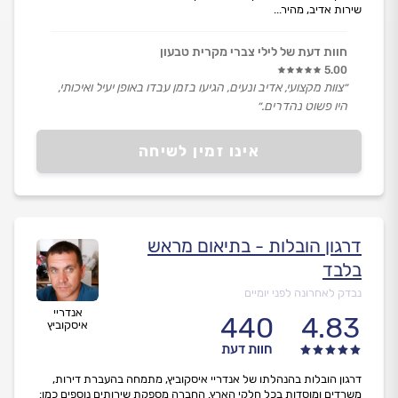
שירות אדיב, מהיר...
חוות דעת של לילי צברי מקרית טבעון
5.00
״צוות מקצועי, אדיב ונעים, הגיעו בזמן עבדו באופן יעיל ואיכותי,
היו פשוט נהדרים.״
אינו זמין לשיחה
דרגון הובלות - בתיאום מראש
בלבד
נבדק לאחרונה לפני יומיים
אנדריי
440
4.83
איסקוביץ
חוות דעת
דרגון הובלות בהנהלתו של אנדריי איסקוביץ, מתמחה בהעברת דירות,
משרדים ומוסדות בכל חלקי הארץ. החברה מספקת שירותים נוספים כמו: