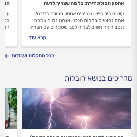
אחסון תכולת דירה: כל מה שצריך לדעת
הובל
עושים רילוקיישן וצריכים אחסון תכולה לדירה?
עוברי
אתם נמצאים במקום הנכון. אנחנו נלווה אתכם
במקום
ונסביר מה חשוב לבדוק לפני שסוגרים עם חברת
הדרך,
אחסון, איך מומלץ להתנהל מולה וכמה העבודה
שמזמי
קרא עוד
תעלה לכם. התשובות לפניכם
תעלה
לכל התקלות ועבודות
מדריכים בנושא הובלות