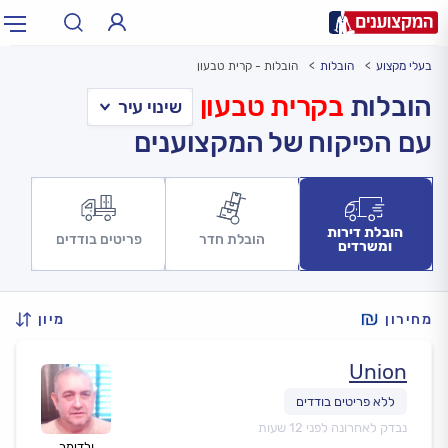
בעלי מקצוע
הובלות
הובלות - קרית טבעון
תחום:
אינסטלטור, חשמלאי…
תחום
הובלות
בקרית טבעון
עם הפיקוח של המקצוענים
עיר:
תל אביב, חיפה…
עיר
הובלת דירות
הובלת חדר
פריטים בודדים
ומשרדים
מחירון
מיון
Union
נבדק לאחרונה לפני 12 שעות
ולדימר