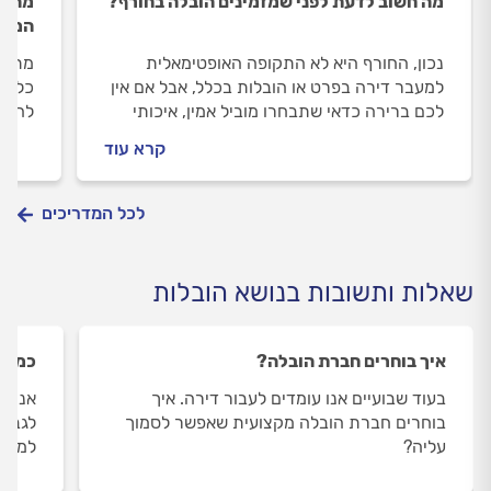
מה חשוב לדעת לפני שמזמינים הובלה בחורף?
מה ל
המחי
נכון, החורף היא לא התקופה האופטימאלית
מתכננ
למעבר דירה בפרט או הובלות בכלל, אבל אם אין
כלול 
לכם ברירה כדאי שתבחרו מוביל אמין, איכותי
להבין
ומבוטח שיעביר את תכולת ביתכם.
חניה 
קרא עוד
למנוע
לכל המדריכים
שאלות ותשובות בנושא הובלות
איך בוחרים חברת הובלה?
כמה ק
בעוד שבועיים אנו עומדים לעבור דירה. איך
אנו ע
בוחרים חברת הובלה מקצועית שאפשר לסמוך
לגבי 
עליה?
למעבר