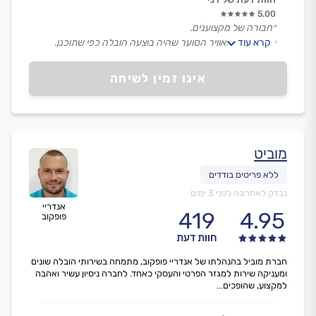
5.00
״חבורה של מקצוענים.
קרא עוד
למרות מזג האוויר הסוער שהיה בוצעה הובלה כפי שתוכנן.
רוב הבית היה ארוז.
בוצע פירוק והרכבה של מקררים מיטות ועוד.
אינו זמין לשיחה
הכל נעשה בנועם ובהבנה.
ממליץ לכל אחד.״
מוביט
נבדק לאחרונה לפני 3 ימים
אנדריי
419
4.95
פופקוב
חוות דעת
חברת מוביל בהנהלתו של אנדריי פופקוב, מתמחה בשירותי הובלה שונים
ומעניקה שירות למגזר הפרטי והעסקי כאחד. לחברה ניסיון עשיר ואהבה
למקצוע, שהופכים...