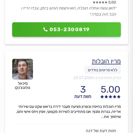
5.00
״לאון עשה אחלה הובלה, הוא והצוות הגיעו בזמן, עבדו זריז ו
הכל היה בסדר.״
053-2300819
מריו הובלות
נבדק לאחרונה ב-
23.07.2026
מיכאל
3
5.00
גולובצ'נקו
חוות דעת
מריו הובלות בחיפה ובשרון מציעה מעבר דירה בראש שקט עם שירותי
אריזה, נגרות ומנוף. אנו מתחייבים לשירות מקצועי, אמין ויחס אישי וחם,
שיהפוך את...
חוות דעת של דנה