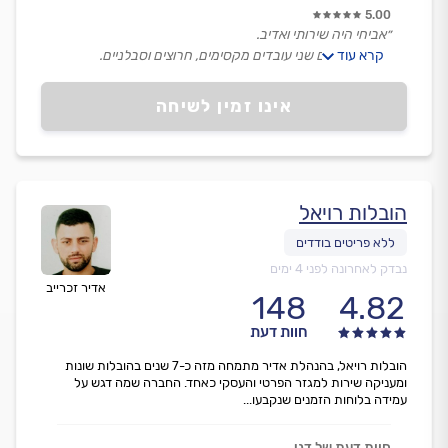
5.00
״אביחי היה שירותי ואדיב.
קרא עוד
הגיע בזמן עם שני עובדים מקסימים, חרוצים וסבלניים.
קיבלתי ממנו ומהצוות מענה, הסבר ופתרון לכל השאלות
ולעניינים שצצו תוך כדי ההובלה, תוך מקצועיות והעברת
אינו זמין לשיחה
החפצים בזהירות הנדרשת. תודה רבה.״
הובלות רויאל
נבדק לאחרונה לפני 4 ימים
אדיר זכרייב
148
4.82
חוות דעת
הובלות רויאל, בהנהלת אדיר מתמחה מזה כ-7 שנים בהובלות שונות
ומעניקה שירות למגזר הפרטי והעסקי כאחד. החברה שמה דגש על
עמידה בלוחות הזמנים שנקבעו...
חוות דעת של דני