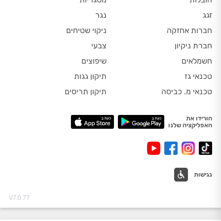
זגג
נגר
חברות אחזקה
ניקוי שטיחים
חברת ניקיון
צבעי
חשמלאים
שיפוצים
טכנאי גז
תיקון גגות
טכנאי מ. כביסה
תיקון תריסים
הורידו את
האפליקציה שלנו
נגישות
V7.0.77