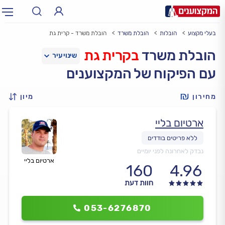
בעלי מקצוע
הובלות
הובלת משרד
הובלת משרד - קרית גת
תחום:
אינסטלטור, חשמלאי…
תחום
הובלת משרד
בקרית גת
עם הפיקוח של המקצוענים
עיר:
תל אביב, חיפה…
עיר
מחירון
מיון
ארטיום בליי
נבדק לאחרונה לפני יומיים
ארטיום בליי
160
4.96
חוות דעת
053-6276870