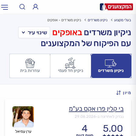
בעלי מקצוע
ניקיון משרדים
ניקיון משרדים - אופקים
תחום:
אינסטלטור, חשמלאי…
תחום
ניקיון משרדים
באופקים
עם הפיקוח של המקצוענים
עיר:
תל אביב, חיפה…
עיר
ניקיון משרדים
ניקיון חד פעמי
עוזרות בית
מיון
בי קלין פרו אקס בע"מ
נבדק לאחרונה ב-
29.06.2026
4
5.00
ערן עמיאל
חוות דעת