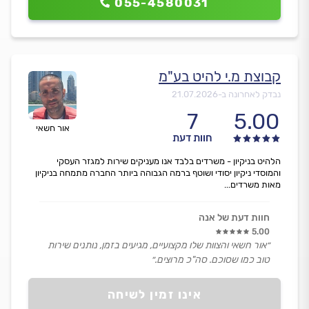
055-4580031
קבוצת מ.י להיט בע"מ
נבדק לאחרונה ב-
21.07.2026
7
5.00
אור חשאי
חוות דעת
הלהיט בניקיון - משרדים בלבד אנו מעניקים שירות למגזר העסקי
והמוסדי ניקיון יסודי ושוטף ברמה הגבוהה ביותר החברה מתמחה בניקיון
מאות משרדים...
חוות דעת של אנה
5.00
״אור חשאי והצוות שלו מקצועיים, מגיעים בזמן, נותנים שירות
טוב כמו שסוכם. סה"כ מרוצים.״
אינו זמין לשיחה