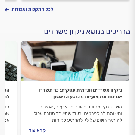
לכל התקלות ועבודות
מדריכים בנושא ניקיון משרדים
ניקיון משרדים ותדמית עסקית: כך תשדרו
הטעוי
אמינות ומקצועיות מהרגע הראשון
להימ
משרד נקי ומסודר משדר מקצועיות, אמינות
הדרך 
ותשומת לב לפרטים, בעוד שמשרד מוזנח עלול
שמונע
להותיר רושם שלילי ולהרתיע לקוחות
אם א
פוטנציאליים. במדריך זה נבחן את הקשר בין
חברת 
קרא עוד
ניקיון משרדים לבין תדמית החברה, תוך הדגשת
לכם ל