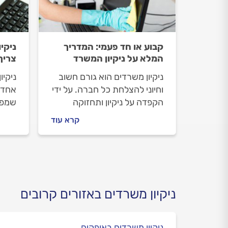
קבוע או חד פעמי: המדריך
ניקי
המלא על ניקיון המשרד
צריך
ניקיון משרדים הוא גורם חשוב
ניקיו
וחיוני להצלחת כל חברה. על ידי
אחד 
הקפדה על ניקיון ותחזוקה
שמפס
נכונים, ניתן ליצור סביבת עבודה
אז ב
קרא עוד
נעימה, בריאה ופרודוקטיבית
צבעת
עבור העובדים. תדירות הניקיון
למשר
הנדרשת תלויה בגודל המשרד
שחשוב
ומספר העובדים ולכן, מומלץ
משרד
להגדיר מראש את הצרכים
הספציפיים ולבחור חברת ניקיון
ניקיון משרדים באזורים קרובים
מקצועית שתספק את השירות
הטוב ביותר עבורכם.
ניקיון משרדים באופקים