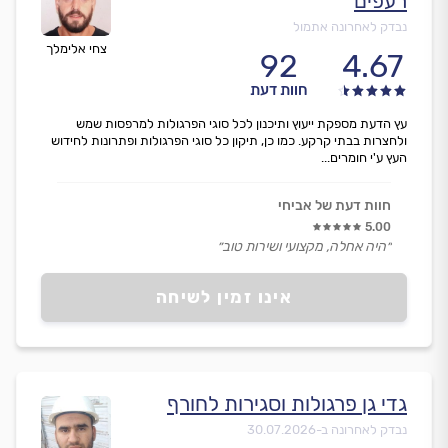
רעפים
נבדק לאחרונה אתמול
צחי אלימלך
92
4.67
חוות דעת
עץ הדעת מספקת ייעוץ ותיכנון לכל סוגי הפרגולות למרפסות שמש
ולחצרות בבתי קרקע. כמו כן, תיקון כל סוגי הפרגולות ופתרונות לחידוש
העץ ע'י חומרים...
חוות דעת של אביחי
5.00
״היה אחלה, מקצועי ושירות טוב״
אינו זמין לשיחה
גדי גן פרגולות וסגירות לחורף
נבדק לאחרונה ב-
30.07.2026