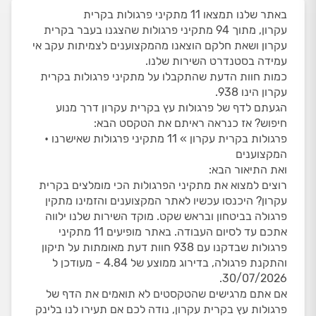
באתר שלנו תמצאו 11 מתקיני פרגולות בקרית
עקרון, מתוך 94 מתקיני פרגולות שהצגנו בעבר בקרית
עקרון ושאת חלקם הוצאנו מהמקצוענים לצמיתות עקב אי
עמידה בסטנדרט השירות שלנו.
כמות חוות הדעת שהתקבלו על מתקיני פרגולות בקרית
עקרון הינו 938.
הגעתם לדף של פרגולות עץ בקרית עקרון דרך מנוע
חיפוש? אז כנראה ראיתם את הטקסט הבא:
פרגולות בקרית עקרון » 11 מתקיני פרגולות שאישרנו •
המקצוענים
ואת התיאור הבא:
רוצים למצוא את מתקיני הפרגולות הכי מומלצים בקרית
עקרון? היכנסו עכשיו לאתר המקצוענים והזמינו מתקין
פרגולה בביטחון ובראש שקט. מוקד השירות שלנו ילווה
אתכם עד לסיום העבודה. באתר מופיעים 11 מתקיני
פרגולות שבדקנו עם 938 חוות דעת מאומתות על תיקון
והתקנת פרגולה, בדירוג ממוצע של 4.84 - מעודכן ל
30/07/2026.
אם אתם מרגישים שהטקסטים לא תואמים את הדף של
פרגולות עץ בקרית עקרון, נודה לכם אם תעירו לנו בלינק