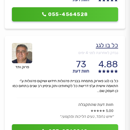
055-4564528
כל בו לגג
נבדק לאחרונה לפני 4 ימים
73
4.88
פרוק ותד
חוות דעת
כל בו לגג פארוק מתמחה בבניית פרגולות חידוש ושיקום פרגולות ע'י
התאמה אישית וע'פ דרישת כל לקוחותינו ותק וניסיון רב שנים בתחום כמו
כן העסק שם...
חוות דעת שהתקבלה
5.00
״איש נחמד, נעים הליכות ומקצועי.״