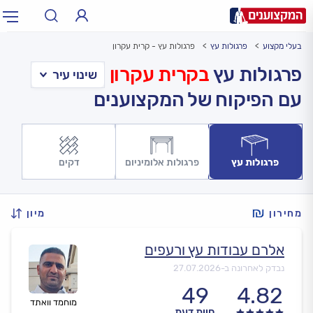
בעלי מקצוע
פרגולות עץ
פרגולות עץ - קרית עקרון
תחום:
אינסטלטור, חשמלאי…
תחום
פרגולות עץ
בקרית עקרון
עם הפיקוח של המקצוענים
עיר:
תל אביב, חיפה…
עיר
פרגולות עץ
פרגולות אלומיניום
דקים
מחירון
מיון
אלרם עבודות עץ ורעפים
נבדק לאחרונה ב-
27.07.2026
49
4.82
מוחמד וואתד
חוות דעת