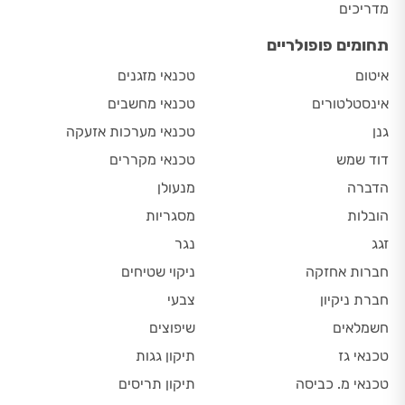
מדריכים
תחומים פופולריים
איטום
טכנאי מזגנים
אינסטלטורים
טכנאי מחשבים
גנן
טכנאי מערכות אזעקה
דוד שמש
טכנאי מקררים
הדברה
מנעולן
הובלות
מסגריות
זגג
נגר
חברות אחזקה
ניקוי שטיחים
חברת ניקיון
צבעי
חשמלאים
שיפוצים
טכנאי גז
תיקון גגות
טכנאי מ. כביסה
תיקון תריסים