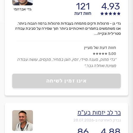
121
4.93
גדי אברהמי
חוות דעת
גדי גן - פרגולות ודקים מתמחה בעבודות פרגולות ברמה הגבוה ביותר.
אנו משתמשים בחומרים האיכותיים ביותר תוך שמירה על סביבת עבודה
סטרילית ונקייה....
חוות דעת של מעיין
5.00
״גדי מתוק, מענה מיידי, זמין, הוגן במחיר, מקסים, עושה עבודה
מצוינת ואחלה גבר.״
אינו זמין לשיחה
בר לב יזמות בע"מ
נבדק לאחרונה ב-
28.07.2026
86
4.88