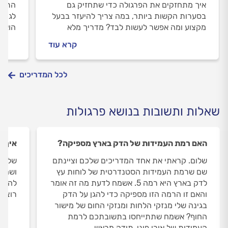
איך מתחזקים את הפרגולה כדי שתחזיק גם
התקנת
בסערות הקשות ביותר, במה צריך להיעזר בבעל
לגמרי
מקצוע ומה אפשר לעשות לבד? מדריך מלא
הוא ב
לתחזוקת פרגולה מעץ
עלות 
קרא עוד
לכל המדריכים
שאלות ותשובות בנושא פרגולות
האם רמת העמידות של הדק בארץ מספיקה?
איך מ
שלום. קראתי את אחד המדריכים שלכם וציינתם
שלום,
שם שרמת העמידות הסטנדרטית של לוחות עץ
ושחור
לדק בארץ היא רמה 5. אשמח לדעת מה זה אומר
להשתמ
והאם זו הרמה הזו מספיקה כדי להגן על הדק
רוצה 
בגינה שלי מנזקי הלחות ומנזקי החום של מישור
החוף? אשמח שתתייחסו בתשובתכם לרמת
העמידות של אורן פיני. תודה מראש.