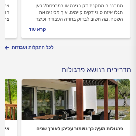
מתכננים התקנת דק בגינה או במרפסת? כאן
צריכי
תגלו איזה סוגי דקים קיימים, איך מכינים את
הנכון
השטח, מה חשוב לבדוק בחוזה העבודה וכיצד
צריך 
לבחור מתקין דקים מקצועי שילווה אתכם
כולל,
קרא עוד
בתהליך.
זה עו
לכל התקלות ועבודות
מדריכים בנושא פרגולות
פרגולות מעץ: כך נשמור עליהן לאורך שנים
איך ב