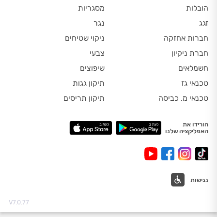
הובלות
מסגריות
זגג
נגר
חברות אחזקה
ניקוי שטיחים
חברת ניקיון
צבעי
חשמלאים
שיפוצים
טכנאי גז
תיקון גגות
טכנאי מ. כביסה
תיקון תריסים
הורידו את
האפליקציה שלנו
נגישות
V7.0.77