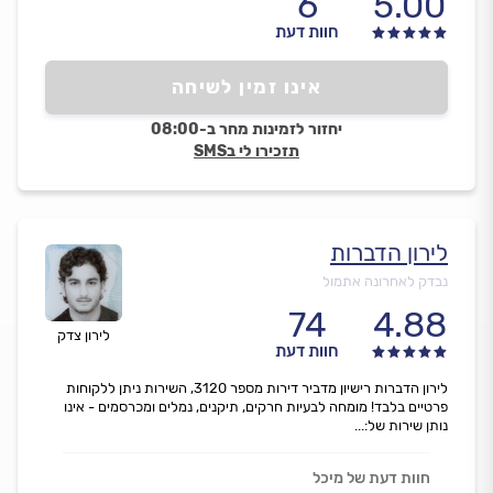
6
5.00
חוות דעת
אינו זמין לשיחה
יחזור לזמינות מחר ב-08:00
תזכירו לי בSMS
לירון הדברות
נבדק לאחרונה אתמול
74
4.88
לירון צדק
חוות דעת
לירון הדברות רישיון מדביר דירות מספר 3120, השירות ניתן ללקוחות
פרטיים בלבד! מומחה לבעיות חרקים, תיקנים, נמלים ומכרסמים - אינו
נותן שירות של:...
חוות דעת של מיכל