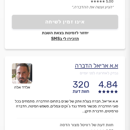
5.00
״הגיע ועשה את ההדברה.״
אינו זמין לשיחה
יחזור לזמינות בצאת השבת
תזכירו לי בSMS
א.א אריאל הדברה
נבדק לאחרונה לפני יומיים
320
4.84
אלדד אלה
חוות דעת
א.א אריאל, חברה בעלת וותק של שנים בתחום ההדברה. מתמחים בכל
סוגי ההדברה: מכשור מיוחד נגד ג`וקים ונמלים, פשפש המיטה, הדברה
טרמיטים, הדברת תיקן...
חוות דעת של רוויטל מצור הדסה