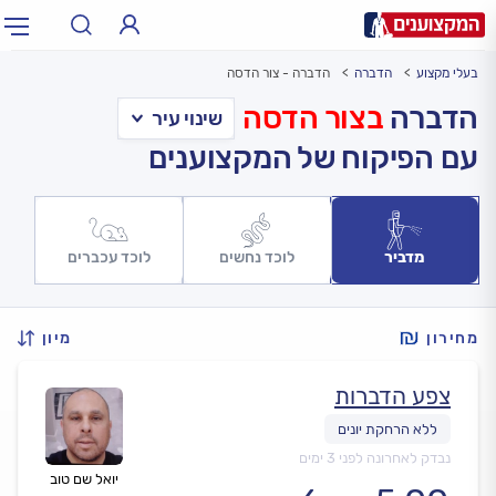
בעלי מקצוע
הדברה
הדברה - צור הדסה
תחום:
אינסטלטור, חשמלאי…
תחום
הדברה
בצור הדסה
עם הפיקוח של המקצוענים
עיר:
תל אביב, חיפה…
עיר
מדביר
לוכד נחשים
לוכד עכברים
מחירון
מיון
צפע הדברות
נבדק לאחרונה לפני 3 ימים
יואל שם טוב