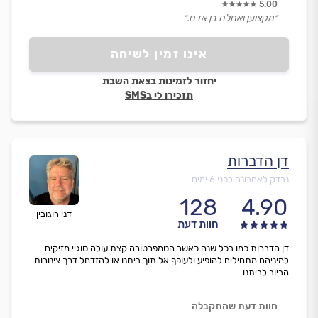
5.00
״מקצוען ואחלה בן אדם.״
אינו זמין לשיחה
יחזור לזמינות בצאת השבת
תזכירו לי בSMS
דן הדברות
נבדק לאחרונה לפני 6 ימים
128
4.90
דני רוגובין
חוות דעת
דן הדברות כמו בכל שנה כאשר הטמפרטורה קצת עולה סוגיי מזיקים
למיניהם מתחילים להופיע ולעופף אל תוך ביתנו או להזדחל דרך צינורות
הביוב לביתנו...
חוות דעת שהתקבלה