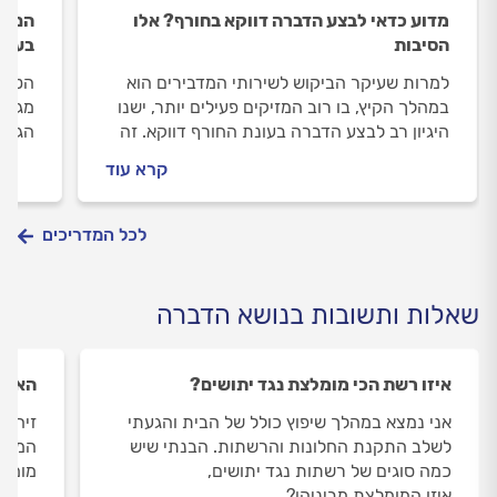
מדוע כדאי לבצע הדברה דווקא בחורף? אלו
הם בא
הסיבות
בעצמ
למרות שעיקר הביקוש לשירותי המדבירים הוא
הטמפר
במהלך הקיץ, בו רוב המזיקים פעילים יותר, ישנו
מגיעי
היגיון רב לבצע הדברה בעונת החורף דווקא. זה
הג'וק
קל, יעיל ולעיתים קרובות גם הרבה יותר זול
בעצמכ
קרא עוד
כל הת
לכל המדריכים
שאלות ותשובות בנושא הדברה
איזו רשת הכי מומלצת נגד יתושים?
האם נ
אני נמצא במהלך שיפוץ כולל של הבית והגעתי
זיהית
לשלב התקנת החלונות והרשתות. הבנתי שיש
המזון
כמה סוגים של רשתות נגד יתושים,
מומלץ
איזו המומלצת מביניהן?