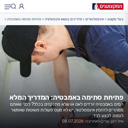
בעלי מקצוע
אינסטלטורים
מדריכים בנושא אינסטלציה
פתיחת סתימה באמבטיה: המדר
תחום:
תחום
עיר:
תל אביב, חיפה…
עיר
פתיחת סתימה באמבטיה: המדריך המלא
המים באמבטיה יורדים לאט או שלא מתנקזים בכלל? לפני שאתם
ממהרים להזמין אינסטלטור, יש לא מעט פעולות פשוטות שאפשר
לנסות לבצע לבד.
אייל רונן, עודכן לאחרונה: 08.07.2026