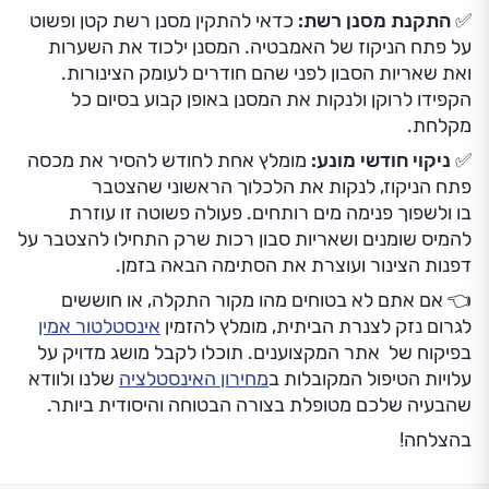
✅ התקנת מסנן רשת:
כדאי להתקין מסנן רשת קטן ופשוט
על פתח הניקוז של האמבטיה. המסנן ילכוד את השערות
ואת שאריות הסבון לפני שהם חודרים לעומק הצינורות.
הקפידו לרוקן ולנקות את המסנן באופן קבוע בסיום כל
מקלחת.
✅ ניקוי חודשי מונע:
מומלץ אחת לחודש להסיר את מכסה
פתח הניקוז, לנקות את הלכלוך הראשוני שהצטבר
בו ולשפוך פנימה מים רותחים. פעולה פשוטה זו עוזרת
להמיס שומנים ושאריות סבון רכות שרק התחילו להצטבר על
דפנות הצינור ועוצרת את הסתימה הבאה בזמן.
👈 אם אתם לא בטוחים מהו מקור התקלה, או חוששים
לגרום נזק לצנרת הביתית, מומלץ להזמין
אינסטלטור אמין
בפיקוח של אתר המקצוענים. תוכלו לקבל מושג מדויק על
עלויות הטיפול המקובלות ב
מחירון האינסטלציה
שלנו ולוודא
שהבעיה שלכם מטופלת בצורה הבטוחה והיסודית ביותר.
בהצלחה!