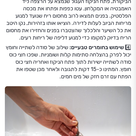
הביקורת, פתח הניקוז העגול שנמצא על הרצפה ליד
האמבטיה או המקלחון. עטו כפפות ופתחו את מכסה
הפלסטיק. בפנים תמצאו לרוב מחסום ריח שנועד למנוע
מריחות הביוב לעלות לדירה. הוציאו אותו בזהירות, נקו היטב
את כל השיער והלכלוך שהצטברו בפנים והחזירו את מחסום
הריח בדיוק למקומו כדי למנוע דליפה של ריחות רעים.
4️⃣ שימוש בחומרים טבעיים:
שילוב של סודה לשתייה וחומץ
יכול לפרק בהצלחה סתימות קלות ושומניות. שפכו חצי כוס
סודה לשתייה ישירות לתוך פתח הניקוז ואחריה חצי כוס
חומץ. המתינו כ-15 דקות לתגובה ולאחר מכן שטפו את
הפתח עם זרם חזק של מים חמים.