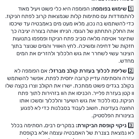
1️⃣ שימוש בפומפה:
הפומפה היא כלי פשוט ויעיל מאוד
להתמודדות עם סתימות קלות שנמצאות קרוב לפתח הניקוז.
כדי להשתמש בה נכון, מלאו מעט מים באמבטיה עד שיכסו
את החלק התחתון של הגומי. הניחו אותה בצורה יציבה כך
שתיצור אטימה מלאה סביב פתח הניקוז ופמפמו בתנועות
חזקות של דחיפה ומשיכה. לחץ האוויר והמים שנוצר בתוך
הצינור עשוי לשחרר את גוש הלכלוך ולהזרים את המים
מחדש.
2️⃣ שליפת לכלוך בעזרת קולב מברזל:
אם הפומפה לא
עזרה והסתימה עדיין קרובה יחסית לפתח, אפשר להשתמש
בקולב בגדים פשוט ממתכת. ישרו את הקולב וצרו בקצה שלו
וו קטן בעזרת פלייר. הכניסו את הוו בזהירות לתוך פתח
הניקוז, נסו ללכוד את גוש השיער והלכלוך ומשכו אותו
החוצה בעדינות. חשוב לעבוד בסבלנות כדי לא לפגוע
בצינורות הפלסטיק.
3️⃣ ניקוי קופסת הביקורת:
במקרים רבים, הסתימה בכלל
לא נמצאת בצנרת של האמבטיה עצמה אלא בקופסת