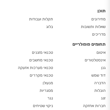
תוכן
מחירונים
תקלות ועבודות
שאלות ותשובות
בלוג
מדריכים
תחומים פופולריים
איטום
טכנאי מזגנים
אינסטלטורים
טכנאי מחשבים
גנן
טכנאי מערכות אזעקה
דוד שמש
טכנאי מקררים
הדברה
מנעולן
הובלות
מסגריות
זגג
נגר
חברות אחזקה
ניקוי שטיחים