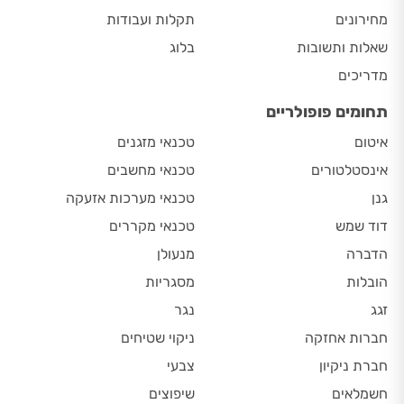
מחירונים
תקלות ועבודות
שאלות ותשובות
בלוג
מדריכים
תחומים פופולריים
איטום
טכנאי מזגנים
אינסטלטורים
טכנאי מחשבים
גנן
טכנאי מערכות אזעקה
דוד שמש
טכנאי מקררים
הדברה
מנעולן
הובלות
מסגריות
זגג
נגר
חברות אחזקה
ניקוי שטיחים
חברת ניקיון
צבעי
חשמלאים
שיפוצים