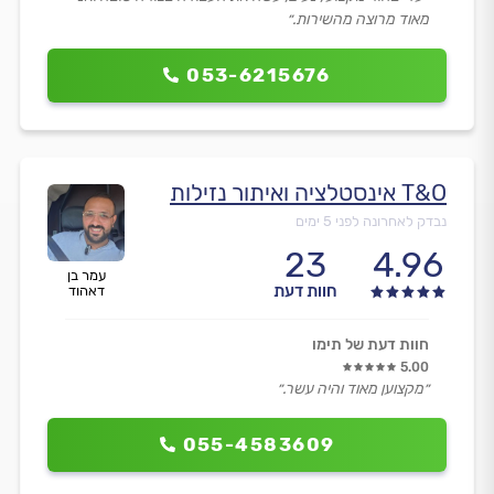
מאוד מרוצה מהשירות.״
053-6215676
T&O אינסטלציה ואיתור נזילות
נבדק לאחרונה לפני 5 ימים
23
4.96
עמר בן
חוות דעת
דאהוד
חוות דעת של תימו
5.00
״מקצוען מאוד והיה עשר.״
055-4583609