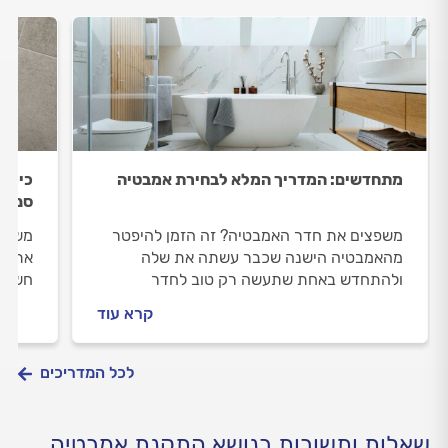
מתחדשים: המדריך המלא לבחירת אמבטיה
כיור,
סניטר
משפצים את חדר האמבטיה? זה הזמן להיפטר
משפצי
מהאמבטיה הישנה שכבר עשתה את שלה
את הא
ולהתחדש באחת שתעשה רק טוב לחדר
חשוב 
האמבטיה שלכם. אלו סוגי אמבטיה קיימים, איך
סניטר
קרא עוד
תתאימו את האמבטיה לצרכים שלכם והאם יש
האחרי
משמעות לאחריות שמספקים לכם? כל התשובות
במדריך הבא
לכל המדריכים
שאלות ותשובות בנושא התקנת אמבטיה