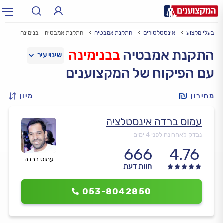
בעלי מקצוע
אינסטלטורים
התקנת אמבטיה
התקנת אמבטיה - בנימינה
תחום:
אינסטלטור, חשמלאי…
תחום
התקנת אמבטיה
בבנימינה
עם הפיקוח של המקצוענים
עיר:
תל אביב, חיפה…
עיר
מחירון
מיון
עמוס ברדה אינסטלציה
נבדק לאחרונה לפני 4 ימים
666
4.76
עמוס ברדה
חוות דעת
053-8042850